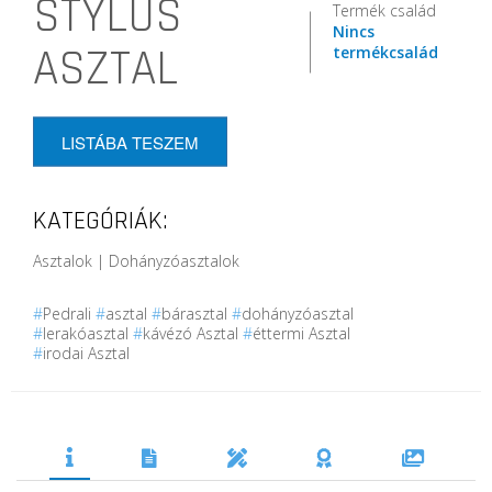
STYLUS
Termék család
Nincs
ASZTAL
termékcsalád
LISTÁBA TESZEM
KATEGÓRIÁK:
Asztalok | Dohányzóasztalok
#
Pedrali
#
asztal
#
bárasztal
#
dohányzóasztal
#
lerakóasztal
#
kávézó Asztal
#
éttermi Asztal
#
irodai Asztal