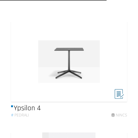
Ypsilon 4
#
PEDRALI
NINCS