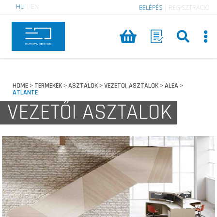
HU
|
EN
BELÉPÉS
|
REGISZTRÁCIÓ
HOME
TERMEKEK
ASZTALOK
VEZETOI_ASZTALOK
ALEA
>
>
>
>
>
ATLANTE
VEZETŐI ASZTALOK