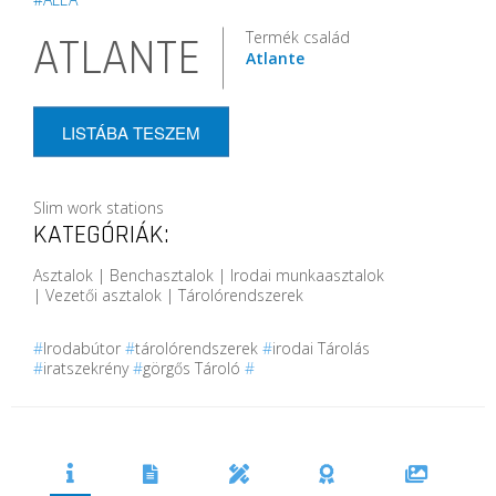
Termék család
ATLANTE
Atlante
LISTÁBA TESZEM
Slim work stations
KATEGÓRIÁK:
Asztalok | Benchasztalok | Irodai munkaasztalok
| Vezetői asztalok | Tárolórendszerek
#
Irodabútor
#
tárolórendszerek
#
irodai Tárolás
#
iratszekrény
#
görgős Tároló
#