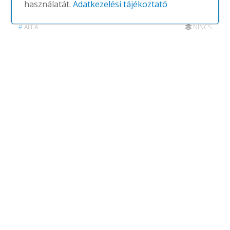
használatát.
Adatkezelési tájékoztató
Ottanta
#
ALEA
NINCS