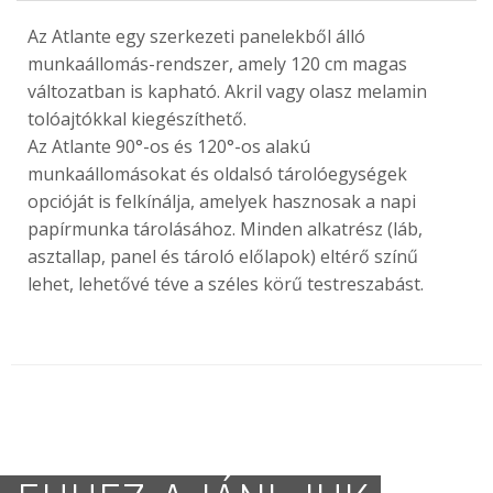
Az Atlante egy szerkezeti panelekből álló
munkaállomás-rendszer, amely 120 cm magas
változatban is kapható. Akril vagy olasz melamin
tolóajtókkal kiegészíthető.
Az Atlante 90°-os és 120°-os alakú
munkaállomásokat és oldalsó tárolóegységek
opcióját is felkínálja, amelyek hasznosak a napi
papírmunka tárolásához. Minden alkatrész (láb,
asztallap, panel és tároló előlapok) eltérő színű
lehet, lehetővé téve a széles körű testreszabást.