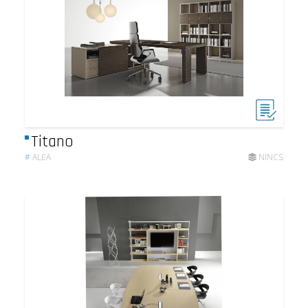
Titano
#
ALEA
NINCS