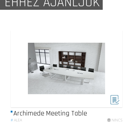
EHHEZ AJÁNLJUK
Archimede Meeting Table
#
ALEA
NINCS