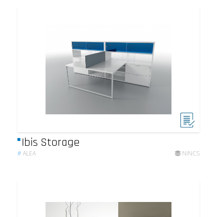
Ibis Storage
#
ALEA
NINCS