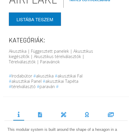
LISTÁBA TESZEM
KATEGÓRIÁK:
Akusztika | Függesztett panelek | Akusztikus
kiegészítők | Akusztikus térelválasztók |
Térelválasztók | Paravánok
#
Irodabútor
#
akusztika
#
akusztikai Fal
#
akusztikai Panel
#
akusztikai Tapéta
#
térelválasztó
#
paraván
#
This modular system is built around the shape of a hexagon in a