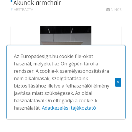
Akunok armchair
#
ABSTRACTA
NINCS
Az Europadesign.hu cookie file-okat
használ, melyeket az Ön gépén tárol a
rendszer. A cookie-k személyazonosítására
nem alkalmasak, szolgáltatásaink
×
biztosításához illetve a felhasználói élmény
javítása miatt szükségesek. Az oldal
használatával Ön elfogadja a cookie-k
Scala Floor
használatát.
Adatkezelési tájékoztató
#
ABSTRACTA
NINCS