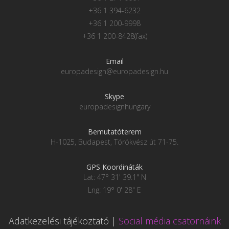
+36 1 394-6232
+36 1 200-9998
+36 1 200-8428(fax)
Email
europadesign@europadesign.hu
Skype
europadesignhungary
Bemutatóterem
H-1025, Budapest, Törökvész út 71-75.
GPS Koordináták
Lat: 47° 31' 39.1" N
Lng: 19° 0' 28" E
Adatkezelési tájékoztató
|
Social média csatornáink