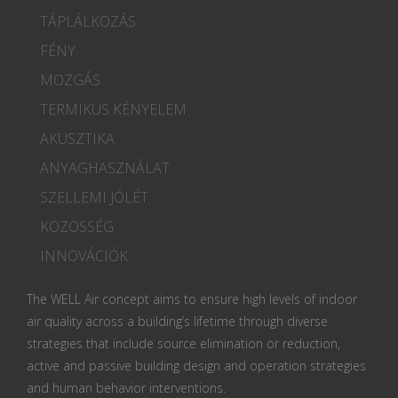
TÁPLÁLKOZÁS
FÉNY
MOZGÁS
TERMIKUS KÉNYELEM
AKUSZTIKA
ANYAGHASZNÁLAT
SZELLEMI JÓLÉT
KÖZÖSSÉG
INNOVÁCIÓK
The WELL Air concept aims to ensure high levels of indoor
air quality across a building’s lifetime through diverse
strategies that include source elimination or reduction,
active and passive building design and operation strategies
and human behavior interventions.