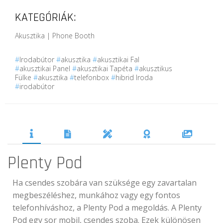
KATEGÓRIÁK:
Akusztika | Phone Booth
#
Irodabútor
#
akusztika
#
akusztikai Fal
#
akusztikai Panel
#
akusztikai Tapéta
#
akusztikus
Fülke
#
akusztika
#
telefonbox
#
hibrid Iroda
#
irodabútor
Plenty Pod
Ha csendes szobára van szüksége egy zavartalan
megbeszéléshez, munkához vagy egy fontos
telefonhíváshoz, a Plenty Pod a megoldás. A Plenty
Pod egy sor mobil, csendes szoba. Ezek különösen