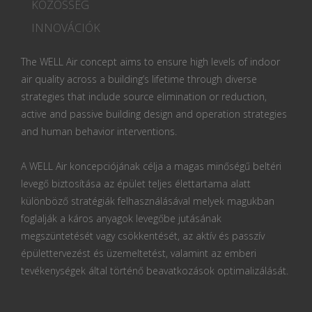
KÖZÖSSÉG
INNOVÁCIÓK
The WELL Air concept aims to ensure high levels of indoor
air quality across a building’s lifetime through diverse
strategies that include source elimination or reduction,
active and passive building design and operation strategies
and human behavior interventions.
A WELL Air koncepciójának célja a magas minőségű beltéri
levegő biztosítása az épület teljes élettartama alatt
különböző stratégiák felhasználásával melyek magukban
foglalják a káros anyagok levegőbe jutásának
megszüntetését vagy csökkentését, az aktív és passzív
épülettervezést és üzemeltetést, valamint az emberi
tevékenységek által történő beavatkozások optimalizálását.