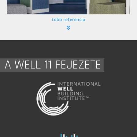
több referencia
A WELL 11 FEJEZETE