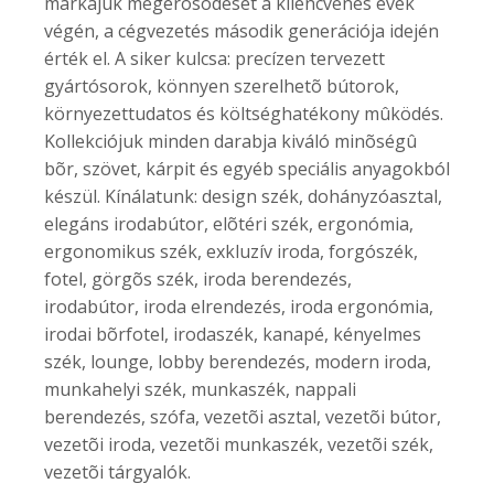
márkájuk megerõsödését a kilencvenes évek
végén, a cégvezetés második generációja idején
érték el. A siker kulcsa: precízen tervezett
gyártósorok, könnyen szerelhetõ bútorok,
környezettudatos és költséghatékony mûködés.
Kollekciójuk minden darabja kiváló minõségû
bõr, szövet, kárpit és egyéb speciális anyagokból
készül. Kínálatunk: design szék, dohányzóasztal,
elegáns irodabútor, elõtéri szék, ergonómia,
ergonomikus szék, exkluzív iroda, forgószék,
fotel, görgõs szék, iroda berendezés,
irodabútor, iroda elrendezés, iroda ergonómia,
irodai bõrfotel, irodaszék, kanapé, kényelmes
szék, lounge, lobby berendezés, modern iroda,
munkahelyi szék, munkaszék, nappali
berendezés, szófa, vezetõi asztal, vezetõi bútor,
vezetõi iroda, vezetõi munkaszék, vezetõi szék,
vezetõi tárgyalók.