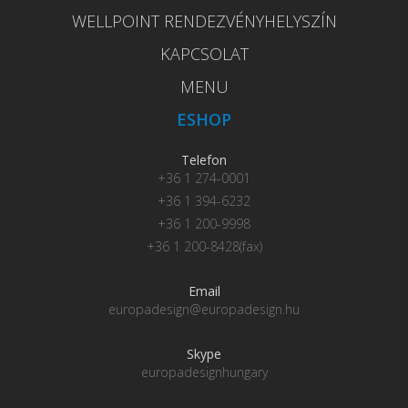
WELLPOINT RENDEZVÉNYHELYSZÍN
KAPCSOLAT
MENU
ESHOP
Telefon
+36 1 274-0001
+36 1 394-6232
+36 1 200-9998
+36 1 200-8428(fax)
Email
europadesign@europadesign.hu
Skype
europadesignhungary