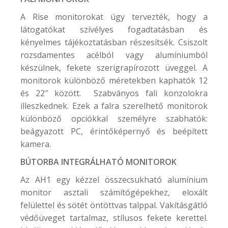
A Rise monitorokat úgy tervezték, hogy a
látogatókat szívélyes fogadtatásban és
kényelmes tájékoztatásban részesítsék. Csiszolt
rozsdamentes acélból vagy alumíniumból
készülnek, fekete szerigrapírozott üveggel. A
monitorok különböző méretekben kaphatók 12
és 22″ között. Szabványos fali konzolokra
illeszkednek. Ezek a falra szerelhető monitorok
különböző opciókkal személyre szabhatók:
beágyazott PC, érintőképernyő és beépített
kamera.
BÚTORBA INTEGRÁLHATÓ MONITOROK
Az AH1 egy kézzel összecsukható alumínium
monitor asztali számítógépekhez, eloxált
felülettel és sötét öntöttvas talppal. Vakításgátló
védőüveget tartalmaz, stílusos fekete kerettel.