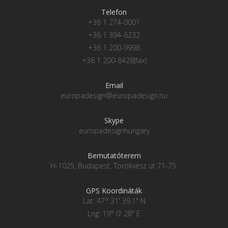
Telefon
+36 1 274-0001
+36 1 394-6232
+36 1 200-9998
+36 1 200-8428(fax)
Email
europadesign@europadesign.hu
Skype
europadesignhungary
Bemutatóterem
H-1025, Budapest, Törökvész út 71-75.
GPS Koordináták
Lat: 47° 31' 39.1" N
Lng: 19° 0' 28" E