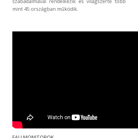
szabadalmával rendelkezik és világszerte több
mint 45 országban működik.
FALI MONITOROK