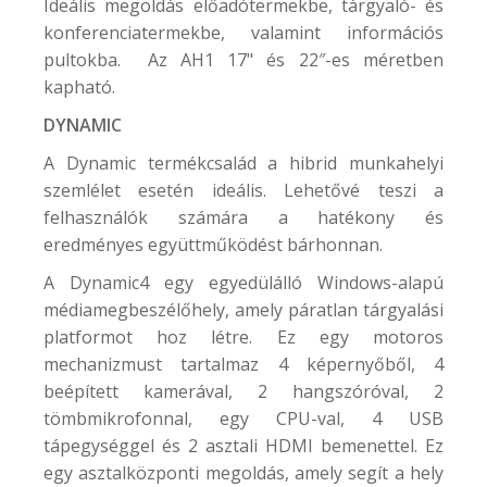
Ideális megoldás előadótermekbe, tárgyaló- és
konferenciatermekbe, valamint információs
pultokba. Az AH1 17" és 22″-es méretben
kapható.
DYNAMIC
A Dynamic termékcsalád a hibrid munkahelyi
szemlélet esetén ideális. Lehetővé teszi a
felhasználók számára a hatékony és
eredményes együttműködést bárhonnan.
A Dynamic4 egy egyedülálló Windows-alapú
médiamegbeszélőhely, amely páratlan tárgyalási
platformot hoz létre. Ez egy motoros
mechanizmust tartalmaz 4 képernyőből, 4
beépített kamerával, 2 hangszóróval, 2
tömbmikrofonnal, egy CPU-val, 4 USB
tápegységgel és 2 asztali HDMI bemenettel. Ez
egy asztalközponti megoldás, amely segít a hely