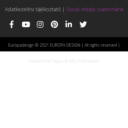
Adatkezelési tájékoztató
|
Social média csatornáink
Europadesign © 2021 EUROPA DESIGN | All rights reserved |
Powered By Twipsi © MVC Framework