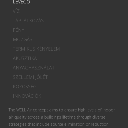
LEVEGŐ
VÍZ
TÁPLÁLKOZÁS
FÉNY
MOZGÁS
TERMIKUS KÉNYELEM
AKUSZTIKA
ANYAGHASZNÁLAT
SZELLEMI JÓLÉT
KÖZÖSSÉG
INNOVÁCIÓK
The WELL Air concept aims to ensure high levels of indoor
air quality across a building’s lifetime through diverse
strategies that include source elimination or reduction,