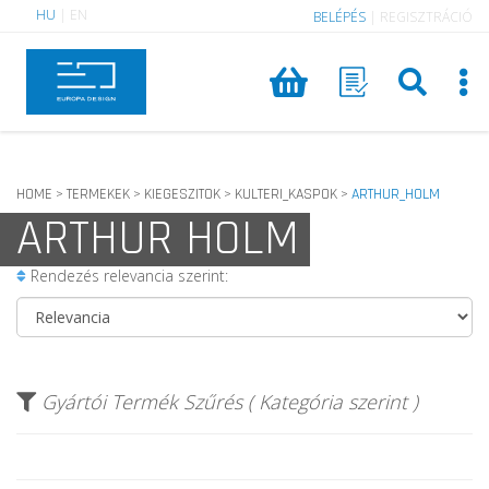
HU
|
EN
BELÉPÉS
|
REGISZTRÁCIÓ
HOME
TERMEKEK
KIEGESZITOK
KULTERI_KASPOK
ARTHUR_HOLM
>
>
>
>
ARTHUR HOLM
Rendezés relevancia szerint:
Gyártói Termék Szűrés ( Kategória szerint )