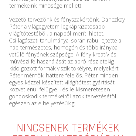
termékeink minõsége mellett.
Vezetõ tervezõnk és fényszakértõnk, Danczkay
Péter a világegyetem legkáprázatosabb
világítótestébõl, a napból merít ihletet.
Csillagászati tanulmányai során rabul ejtette a
nap természetes, homogén és több irányba
vetülõ fényének szépsége. A fény kreatív és
mûvészi felhasználását az apró részletekig
kidolgozott formák viszik tökélyre, melyekért
Péter mérnöki háttere felelõs. Péter minden
egyes kézzel készített világítótest gyártását
közvetlenül felügyeli, és lelkiismeretesen
gondoskodik termékeirõl azok tervezésétõl
egészen az elhelyezésükig.
NINCSENEK TERMÉKEK