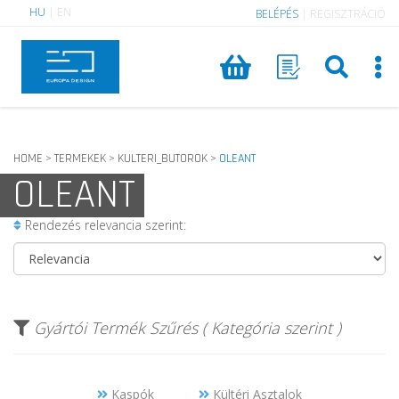
HU
|
EN
BELÉPÉS
|
REGISZTRÁCIÓ
HOME
TERMEKEK
KULTERI_BUTOROK
OLEANT
>
>
>
OLEANT
Rendezés relevancia szerint:
Gyártói Termék Szűrés ( Kategória szerint )
Kaspók
Kültéri Asztalok