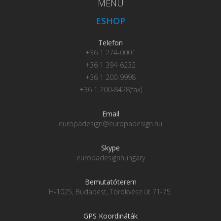
MENU
ESHOP
Telefon
+36 1 274-0001
+36 1 394-6232
+36 1 200-9998
+36 1 200-8428(fax)
Email
europadesign@europadesign.hu
Skype
europadesignhungary
Bemutatóterem
H-1025, Budapest, Törökvész út 71-75.
GPS Koordináták