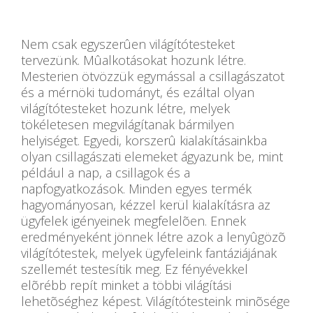
Nem csak egyszerûen világítótesteket
tervezünk. Mûalkotásokat hozunk létre.
Mesterien ötvözzük egymással a csillagászatot
és a mérnöki tudományt, és ezáltal olyan
világítótesteket hozunk létre, melyek
tökéletesen megvilágítanak bármilyen
helyiséget. Egyedi, korszerû kialakításainkba
olyan csillagászati elemeket ágyazunk be, mint
például a nap, a csillagok és a
napfogyatkozások. Minden egyes termék
hagyományosan, kézzel kerül kialakításra az
ügyfelek igényeinek megfelelõen. Ennek
eredményeként jönnek létre azok a lenyûgözõ
világítótestek, melyek ügyfeleink fantáziájának
szellemét testesítik meg. Ez fényévekkel
elõrébb repít minket a többi világítási
lehetõséghez képest. Világítótesteink minõsége