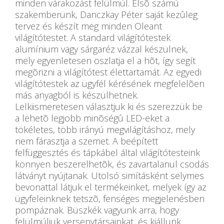
minden várakozást felülmúl. Elsõ számú
szakemberünk, Danczkay Péter saját kezûleg
tervez és készít meg minden Oleant
világítótestet. A standard világítótestek
alumínium vagy sárgaréz vázzal készülnek,
mely egyenletesen oszlatja el a hõt, így segít
megõrizni a világítótest élettartamát. Az egyedi
világítótestek az ügyfél kérésének megfelelõen
más anyagból is készülhetnek.
Lelkiismeretesen választjuk ki és szerezzük be
a lehetõ legjobb minõségû LED-eket a
tökéletes, több irányú megvilágításhoz, mely
nem fárasztja a szemet. A beépített
felfüggesztés és tápkábel által világítótesteink
könnyen beszerelhetõk, és zavartalanul csodás
látványt nyújtanak. Utolsó simításként selymes
bevonattal látjuk el termékeinket, melyek így az
ügyfeleinknek tetszõ, fenséges megjelenésben
pompáznak. Büszkék vagyunk arra, hogy
felülmúljuk versenytársainkat, és kiállunk