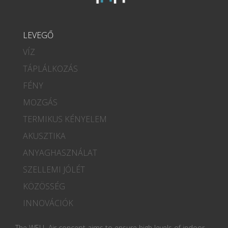
LEVEGŐ
VÍZ
TÁPLÁLKOZÁS
FÉNY
MOZGÁS
TERMIKUS KÉNYELEM
AKUSZTIKA
ANYAGHASZNÁLAT
SZELLEMI JÓLÉT
KÖZÖSSÉG
INNOVÁCIÓK
The WELL Air concept aims to ensure high levels of indoor