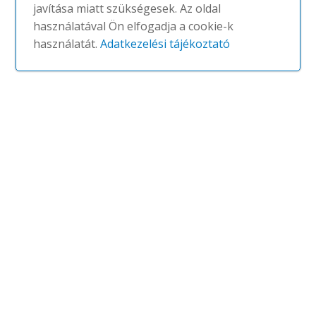
javítása miatt szükségesek. Az oldal
használatával Ön elfogadja a cookie-k
Klasik szék
használatát.
Adatkezelési tájékoztató
#
AKABA
NINCS