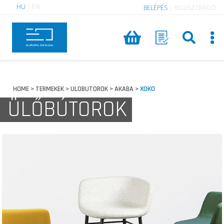
HU
|
EN
BELÉPÉS
|
REGISZTRÁCIÓ
HOME
TERMEKEK
ULOBUTOROK
AKABA
XOKO
>
>
>
>
ÜLŐBÚTOROK