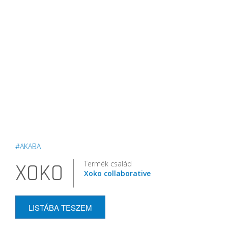
#AKABA
Termék család
XOKO
Xoko collaborative
LISTÁBA TESZEM