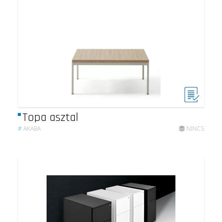
Topa asztal
#
AKABA
NINCS