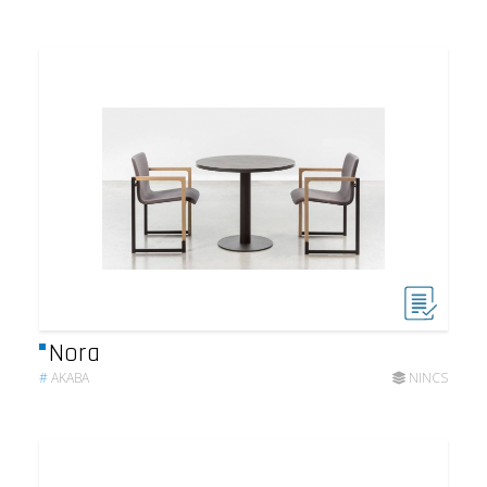
Nora
#
AKABA
NINCS