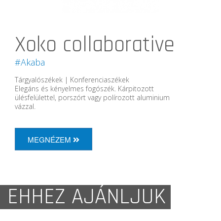
Xoko collaborative
#Akaba
Tárgyalószékek | Konferenciaszékek
Elegáns és kényelmes fogószék. Kárpitozott
ülésfelülettel, porszórt vagy polírozott aluminium
vázzal.
MEGNÉZEM
EHHEZ AJÁNLJUK