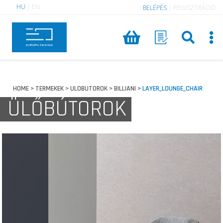
HU
|
EN
BELÉPÉS
|
REGISZTRÁCIÓ
HOME
TERMEKEK
ULOBUTOROK
BILLIANI
LAYER_LOUNGE_CHAIR
>
>
>
>
ÜLŐBÚTOROK