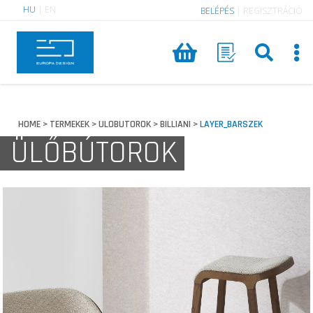
HU
|
EN
BELÉPÉS
|
REGISZTRÁCIÓ
HOME
TERMEKEK
ULOBUTOROK
BILLIANI
LAYER_BARSZEK
>
>
>
>
ÜLŐBÚTOROK