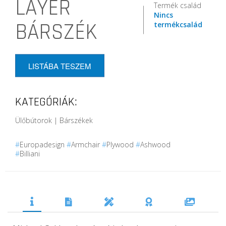
LAYER
Termék család
Nincs
BÁRSZÉK
termékcsalád
LISTÁBA TESZEM
KATEGÓRIÁK:
Ülőbútorok | Bárszékek
#
Europadesign
#
Armchair
#
Plywood
#
Ashwood
#
Billiani