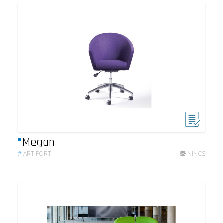
Megan
#
ARTIFORT
NINCS