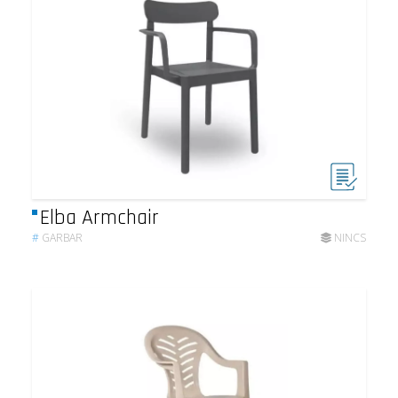
Elba Armchair
#
GARBAR
NINCS