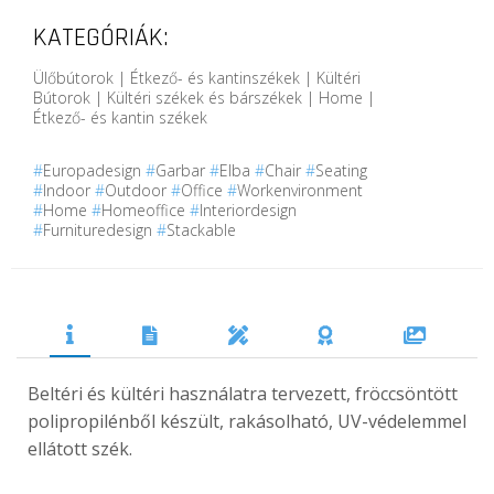
KATEGÓRIÁK:
Ülőbútorok | Étkező- és kantinszékek | Kültéri
Bútorok | Kültéri székek és bárszékek | Home |
Étkező- és kantin székek
#
Europadesign
#
Garbar
#
Elba
#
Chair
#
Seating
#
Indoor
#
Outdoor
#
Office
#
Workenvironment
#
Home
#
Homeoffice
#
Interiordesign
#
Furnituredesign
#
Stackable
Beltéri és kültéri használatra tervezett, fröccsöntött
polipropilénből készült, rakásolható, UV-védelemmel
ellátott szék.