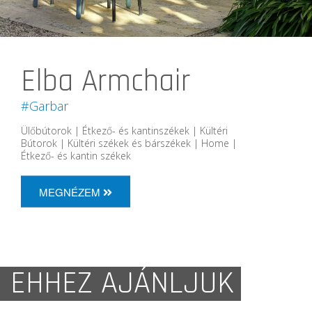
Elba Armchair
#Garbar
Ülőbútorok | Étkező- és kantinszékek | Kültéri
Bútorok | Kültéri székek és bárszékek | Home |
Étkező- és kantin székek
MEGNÉZEM
EHHEZ AJÁNLJUK