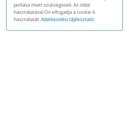
javítása miatt szükségesek. Az oldal
használatával Ön elfogadja a cookie-k
One chair
használatát.
Adatkezelési tájékoztató
#
GARBAR
NINCS