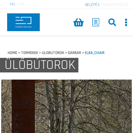
HU
|
EN
BELÉPÉS
|
REGISZTRÁCIÓ
HOME
TERMEKEK
ULOBUTOROK
GARBAR
ELBA_CHAIR
>
>
>
>
ÜLŐBÚTOROK