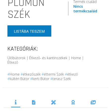
PLUMON
Termék család
Nincs
SZÉK
termékcsalád
LISTÁBA TESZEM
KATEGÓRIÁK:
Ülőbútorok | Étkező- és kantinszékek | Home |
Étkező
#
Home
#
étkezőszék
#
éttermi Szék
#
étkező
#
kültéri Bútor
#
kerti Bútor
#
terasz Szék