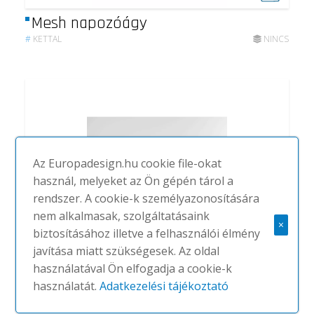
Mesh napozóágy
#
KETTAL
NINCS
Az Europadesign.hu cookie file-okat
használ, melyeket az Ön gépén tárol a
rendszer. A cookie-k személyazonosítására
nem alkalmasak, szolgáltatásaink
×
biztosításához illetve a felhasználói élmény
javítása miatt szükségesek. Az oldal
használatával Ön elfogadja a cookie-k
Pi Pouf
használatát.
Adatkezelési tájékoztató
#
KETTAL
NINCS