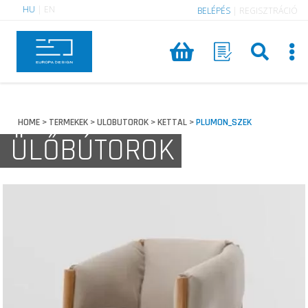
HU
|
EN
BELÉPÉS
|
REGISZTRÁCIÓ
HOME
TERMEKEK
ULOBUTOROK
KETTAL
PLUMON_SZEK
>
>
>
>
ÜLŐBÚTOROK