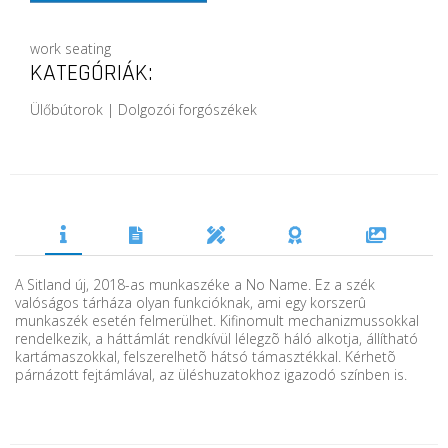
work seating
KATEGÓRIÁK:
Ülőbútorok | Dolgozói forgószékek
A Sitland új, 2018-as munkaszéke a No Name. Ez a szék
valóságos tárháza olyan funkcióknak, ami egy korszerû
munkaszék esetén felmerülhet. Kifinomult mechanizmussokkal
rendelkezik, a háttámlát rendkívül lélegzõ háló alkotja, állítható
kartámaszokkal, felszerelhetõ hátsó támasztékkal. Kérhetõ
párnázott fejtámlával, az üléshuzatokhoz igazodó színben is.