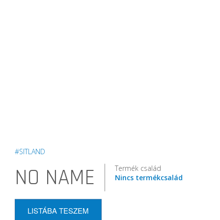
#SITLAND
Termék család
NO NAME
Nincs termékcsalád
LISTÁBA TESZEM