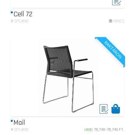
Cell 72
#
SITLAND
NINCS
RAKTÁRON
Mail
#
SITLAND
(4DB)
78,740-78,740 FT.