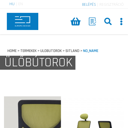
HU
|
EN
BELÉPÉS
|
REGISZTRÁCIÓ
HOME
TERMEKEK
ULOBUTOROK
SITLAND
NO_NAME
>
>
>
>
ÜLŐBÚTOROK