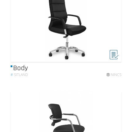
Body
#
SITLAND
NINCS