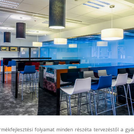
rmékfejlesztési folyamat minden részéta tervezéstől a gy