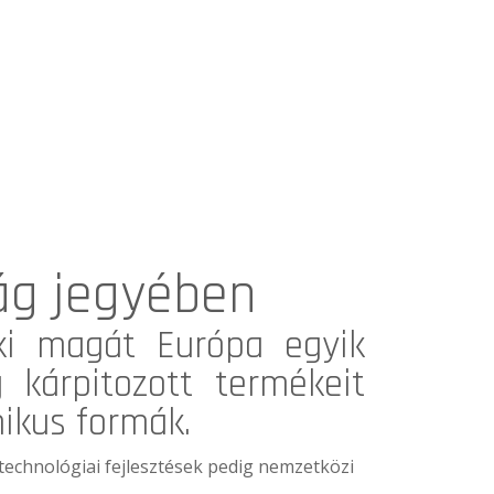
ág jegyében
ki magát Európa egyik
 kárpitozott termékeit
nikus formák.
echnológiai fejlesztések pedig nemzetközi