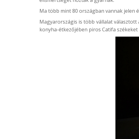
Ma több mint 80 országban vannak jelen é
Magyarországis is több vállalat választot
konyha-étkezőjében piros Catifa székeket 