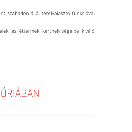
int szabadon álló, térelválasztó funkcióval
elek és éttermek kerthelyiségeibe kiváló
GÓRIÁBAN