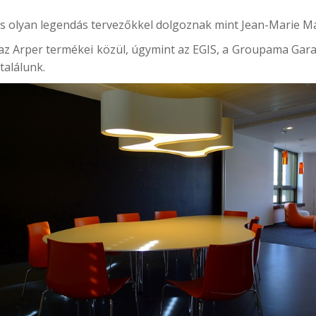
s olyan legendás tervezőkkel dolgoznak mint Jean-Marie Ma
t az Arper termékei közül, úgymint az EGIS, a Groupama Gara
találunk.