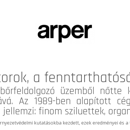
torok, a fenntarthatós
bőrfeldolgozó üzemből nőtte 
ává. Az 1989-ben alapított cég
 jellemzi: finom sziluettek, orga
rnyezetvédelmi kutatásokba kezdett, ezek eredményei és a t