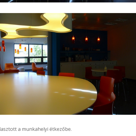
álasztott a munkahelyi étkezőbe.