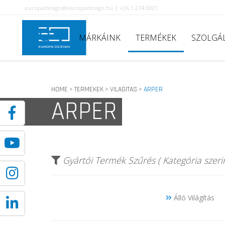
europadesign@europadesign.hu | +36 1 274 0001
MÁRKÁINK
TERMÉKEK
SZOLGÁ
HOME
TERMEKEK
VILAGITAS
ARPER
>
>
>
ARPER
Gyártói Termék Szűrés ( Kategória szerin
Álló Világítás