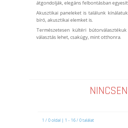
átgondolják, elegáns felbontásban egyesítve
Akusztikai paneleket is találunk kínálatuk
bíró, akusztikai elemket is.
Természetesen kültéri bútorválasztékuk 
választás lehet, csakúgy, mint otthonra.
NINCSEN
1 / 0 oldal | 1 - 16 / 0 találat