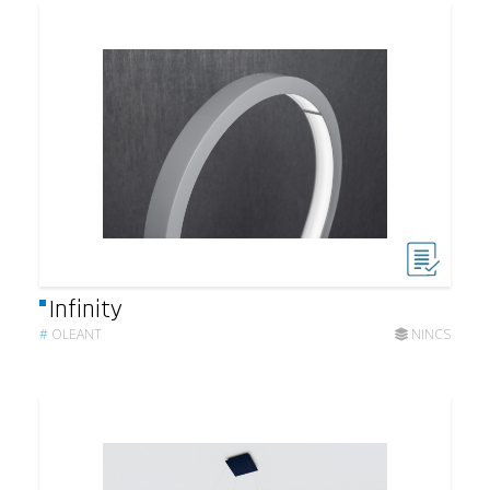
Infinity
#
OLEANT
NINCS