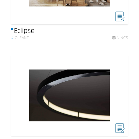
Eclipse
#
OLEANT
NINCS