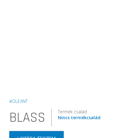
#OLEANT
Termék család
BLASS
Nincs termékcsalád
LISTÁBA TESZEM