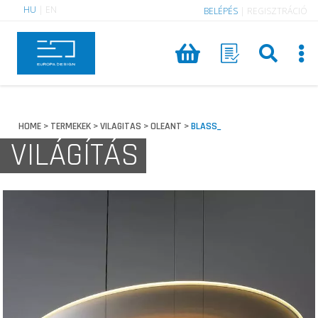
HU
|
EN
BELÉPÉS
|
REGISZTRÁCIÓ
HOME
TERMEKEK
VILAGITAS
OLEANT
BLASS_
>
>
>
>
VILÁGÍTÁS