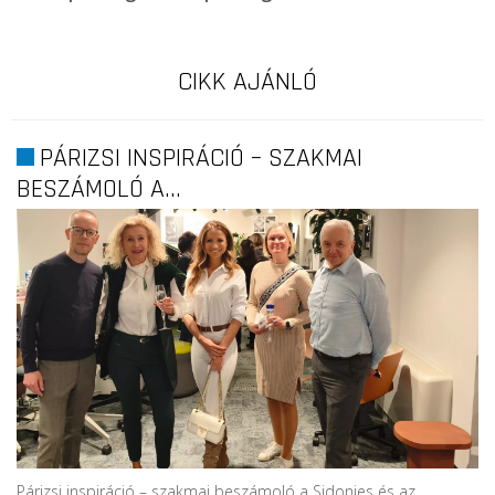
CIKK AJÁNLÓ
PÁRIZSI INSPIRÁCIÓ – SZAKMAI
BESZÁMOLÓ A...
Párizsi inspiráció – szakmai beszámoló a Sidonies és az