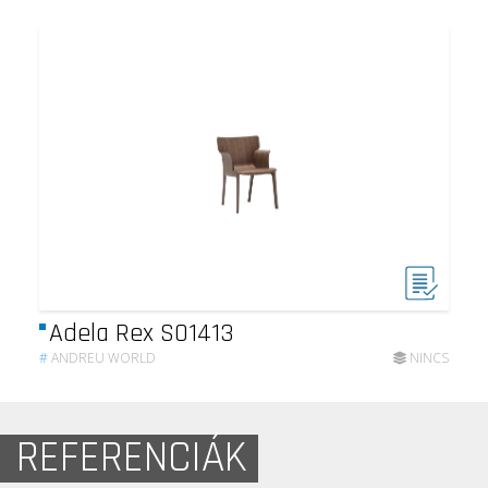
Adela Rex SO1413
#
ANDREU WORLD
NINCS
REFERENCIÁK