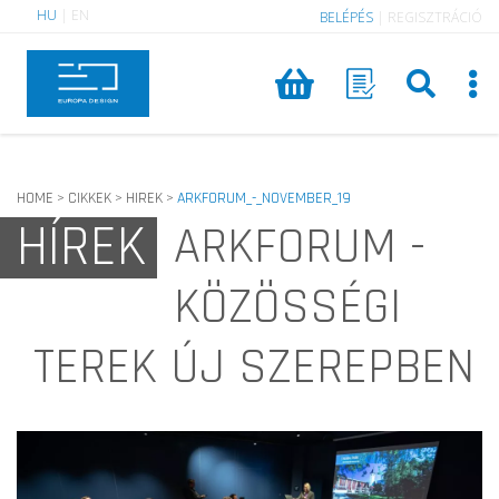
HU
|
EN
BELÉPÉS
|
REGISZTRÁCIÓ
HOME
CIKKEK
HIREK
ARKFORUM_-_NOVEMBER_19
>
>
>
HÍREK
ARKFORUM -
KÖZÖSSÉGI
TEREK ÚJ SZEREPBEN