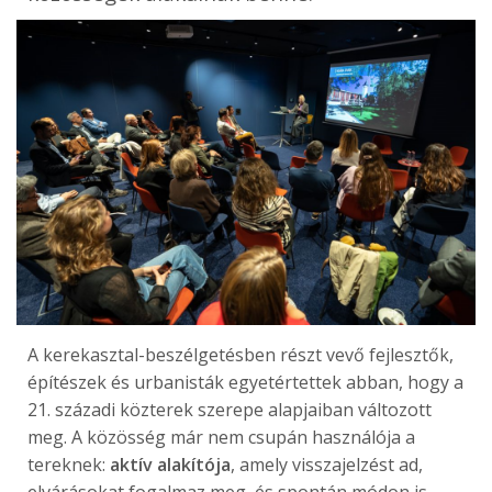
A kerekasztal-beszélgetésben részt vevő fejlesztők,
építészek és urbanisták egyetértettek abban, hogy a
21. századi közterek szerepe alapjaiban változott
meg. A közösség már nem csupán használója a
tereknek:
aktív alakítója
, amely visszajelzést ad,
elvárásokat fogalmaz meg, és spontán módon is