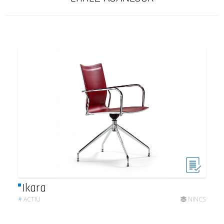
Ikara
#
ACTIU
NINCS