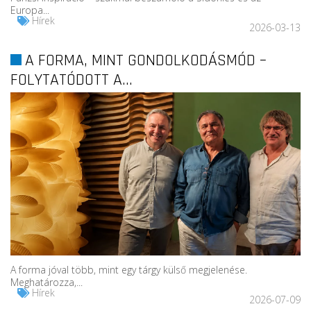
Europa...
Hírek
2026-03-13
A FORMA, MINT GONDOLKODÁSMÓD –
FOLYTATÓDOTT A...
A forma jóval több, mint egy tárgy külső megjelenése.
Meghatározza,...
Hírek
2026-07-09