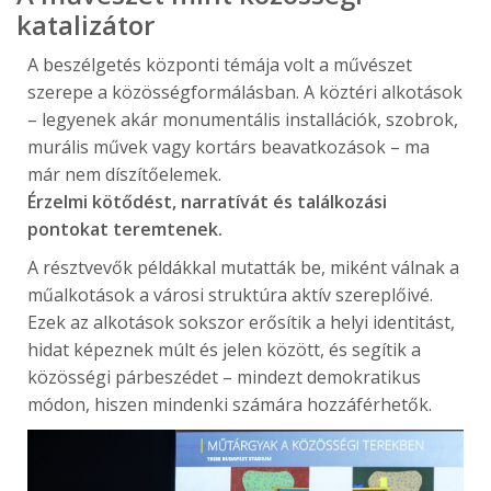
katalizátor
A beszélgetés központi témája volt a művészet
szerepe a közösségformálásban. A köztéri alkotások
– legyenek akár monumentális installációk, szobrok,
murális művek vagy kortárs beavatkozások – ma
már nem díszítőelemek.
Érzelmi kötődést, narratívát és találkozási
pontokat teremtenek.
A résztvevők példákkal mutatták be, miként válnak a
műalkotások a városi struktúra aktív szereplőivé.
Ezek az alkotások sokszor erősítik a helyi identitást,
hidat képeznek múlt és jelen között, és segítik a
közösségi párbeszédet – mindezt demokratikus
módon, hiszen mindenki számára hozzáférhetők.