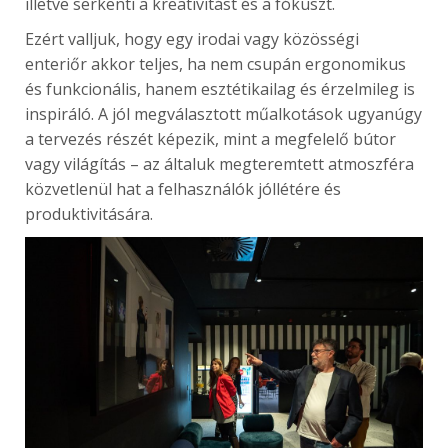
illetve serkenti a kreativitást és a fókuszt.
Ezért valljuk, hogy egy irodai vagy közösségi
enteriőr akkor teljes, ha nem csupán ergonomikus
és funkcionális, hanem esztétikailag és érzelmileg is
inspiráló. A jól megválasztott műalkotások ugyanúgy
a tervezés részét képezik, mint a megfelelő bútor
vagy világítás – az általuk megteremtett atmoszféra
közvetlenül hat a felhasználók jóllétére és
produktivitására.