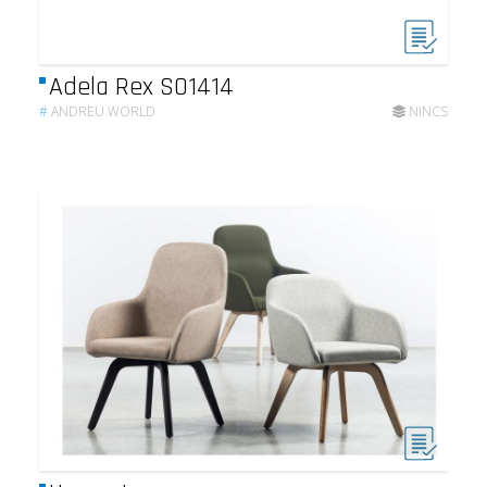
Adela Rex SO1414
#
ANDREU WORLD
NINCS