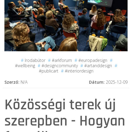
#
Irodabútor
#
#arkforum
#
#europadesign
#
#wellbeing
#
#designcommunity
#
#artanddesign
#
#publicart
#
#interiordesign
Szerző:
N/A
Dátum:
2025-12-09
Közösségi terek új
szerepben - Hogyan