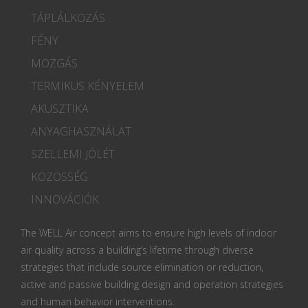
TÁPLÁLKOZÁS
FÉNY
MOZGÁS
TERMIKUS KÉNYELEM
AKUSZTIKA
ANYAGHASZNÁLAT
SZELLEMI JÓLÉT
KÖZÖSSÉG
INNOVÁCIÓK
The WELL Air concept aims to ensure high levels of indoor
air quality across a building’s lifetime through diverse
strategies that include source elimination or reduction,
active and passive building design and operation strategies
and human behavior interventions.