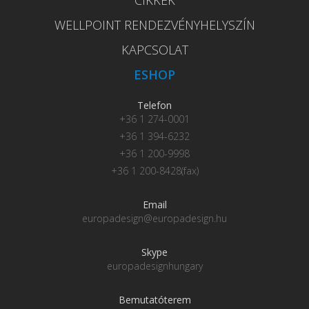
WELLPOINT RENDEZVÉNYHELYSZÍN
KAPCSOLAT
ESHOP
Telefon
+36 1 274-0001
+36 1 394-6232
+36 1 200-9998
+36 1 200-8428(fax)
Email
europadesign@europadesign.hu
Skype
europadesignhungary
Bemutatóterem