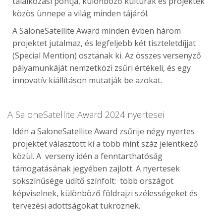
találkozási pontja, különböző kultúrák és projektek
közös ünnepe a világ minden tájáról.
A SaloneSatellite Award minden évben három
projektet jutalmaz, és legfeljebb két tiszteletdíjjat
(Special Mention) osztanak ki. Az összes versenyző
pályamunkáját nemzetközi zsűri értékeli, és egy
innovatív kiállításon mutatják be azokat.
A SaloneSatellite Award 2024 nyertesei
Idén a SaloneSatellite Award zsűrije négy nyertes
projektet választott ki a több mint száz jelentkező
közül. A verseny idén a fenntarthatóság
támogatásának jegyében zajlott. A nyertesek
sokszínűsége üdítő színfolt: több országot
képviselnek, különböző földrajzi szélességeket és
tervezési adottságokat tükröznek.