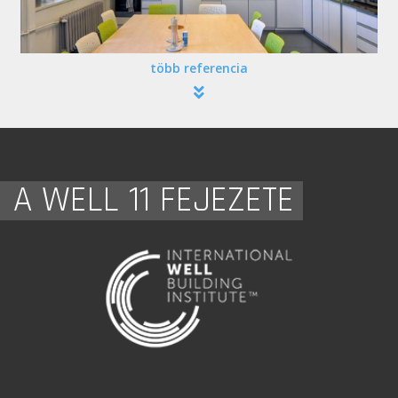
több referencia
A WELL 11 FEJEZETE