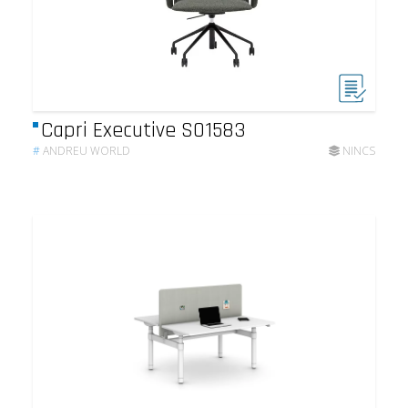
Capri Executive SO1583
#
ANDREU WORLD
NINCS