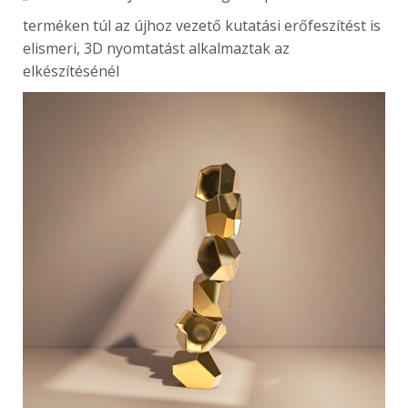
terméken túl az újhoz vezető kutatási erőfeszítést is
elismeri, 3D nyomtatást alkalmaztak az
elkészítésénél