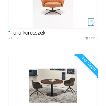
Toro karosszék
#
MDD
NINCS
RAKTÁRON