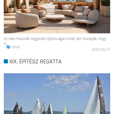
Az idei második negyedév újdonságai ismét azt mutatják, hogy
a...
Hírek
2026-08-07
XIX. ÉPÍTÉSZ REGATTA