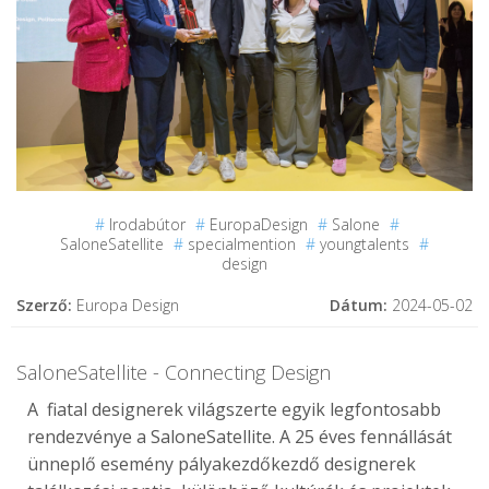
#
Irodabútor
#
EuropaDesign
#
Salone
#
SaloneSatellite
#
specialmention
#
youngtalents
#
design
Szerző:
Europa Design
Dátum:
2024-05-02
SaloneSatellite - Connecting Design
A fiatal designerek világszerte egyik legfontosabb
rendezvénye a SaloneSatellite. A 25 éves fennállását
ünneplő esemény pályakezdőkezdő designerek