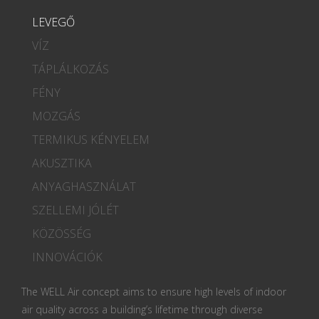
LEVEGŐ
VÍZ
TÁPLÁLKOZÁS
FÉNY
MOZGÁS
TERMIKUS KÉNYELEM
AKUSZTIKA
ANYAGHASZNÁLAT
SZELLEMI JÓLÉT
KÖZÖSSÉG
INNOVÁCIÓK
The WELL Air concept aims to ensure high levels of indoor
air quality across a building’s lifetime through diverse