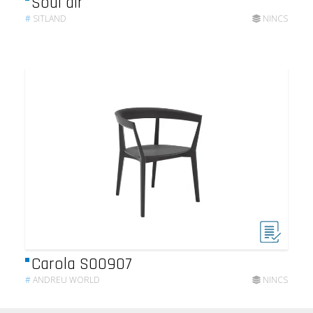
Soul air
#
SITLAND
NINCS
Carola SO0907
#
ANDREU WORLD
NINCS