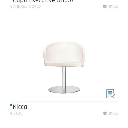
#
ANDREU WORLD
NINCS
Kicca
#
ET AL
NINCS