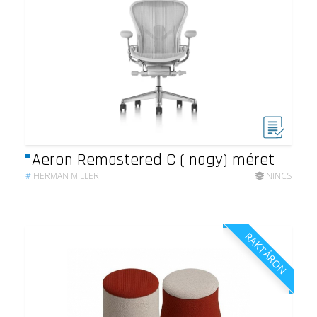
Aeron Remastered C ( nagy) méret
#
HERMAN MILLER
NINCS
RAKTÁRON