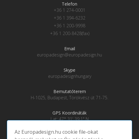
Telefon
+36 1 274-0001
+36 1 394-6232
+36 1 200-9998
+36 1 200-8428(fax)
Email
europadesign@europadesign.hu
Skype
europadesignhungary
Bemutatóterem
H-1025, Budapest, Törökvész út 71-75.
GPS Koordináták
Lat: 47° 31' 39.1" N
Lng: 19° 0' 28" E
Az Europadesign.hu cookie file-okat