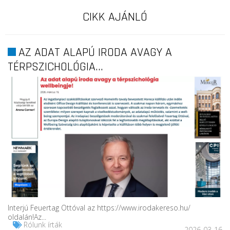
CIKK AJÁNLÓ
AZ ADAT ALAPÚ IRODA AVAGY A
TÉRPSZICHOLÓGIA...
Interjú Feuertag Ottóval az https://www.irodakereso.hu/
oldalán!Az...
Rólunk írták
2026-03-16