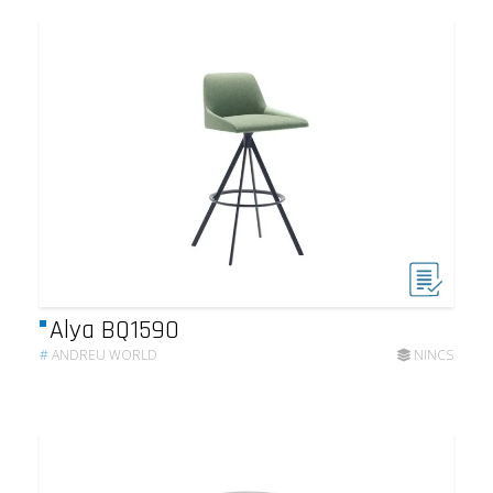
Alya BQ1590
#
ANDREU WORLD
NINCS