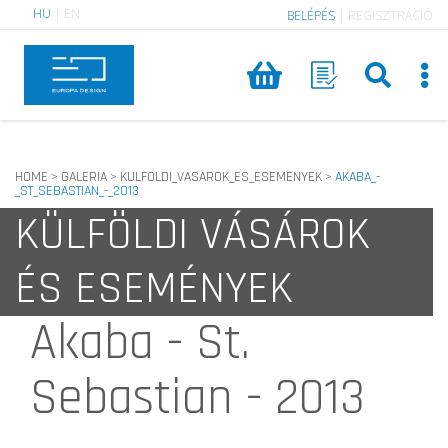
HU
|
EN
BELÉPÉS
|
REGISZTRÁCIÓ
HOME
GALERIA
KULFOLDI_VASAROK_ES_ESEMENYEK
AKABA_-
>
>
>
_ST_SEBASTIAN_-_2013
KÜLFÖLDI VÁSÁROK
ÉS ESEMÉNYEK
Akaba - St.
Sebastian - 2013