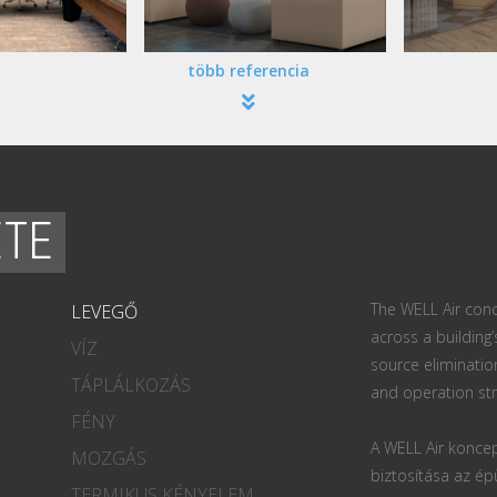
több referencia
ETE
The WELL Air conc
LEVEGŐ
across a building’
VÍZ
source eliminatio
TÁPLÁLKOZÁS
and operation str
FÉNY
A WELL Air koncep
MOZGÁS
biztosítása az ép
TERMIKUS KÉNYELEM