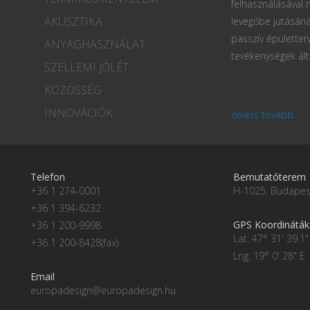
felhasználásával
AKUSZTIKA
levegőbe jutásána
passzív épületter
ANYAGHASZNÁLAT
tevékenységek ált
SZELLEMI JÓLÉT
KÖZÖSSÉG
INNOVÁCIÓK
olvass tovább...
Telefon
Bemutatóterem
+36 1 274-0001
H-1025, Budapest
+36 1 394-6232
GPS Koordináták
+36 1 200-9998
Lat: 47° 31' 39.1"
+36 1 200-8428(fax)
Lng: 19° 0' 28" E
Email
europadesign@europadesign.hu