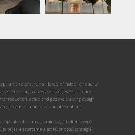
ept aims to ensure high levels of indoor air quality
s lifetime through diverse strategies that include
n or reduction, active and passive building design
ategies and human behavior interventions.
ciójának célja a magas minőségű beltéri levegő
ület teljes élettartama alatt különböző stratégiák