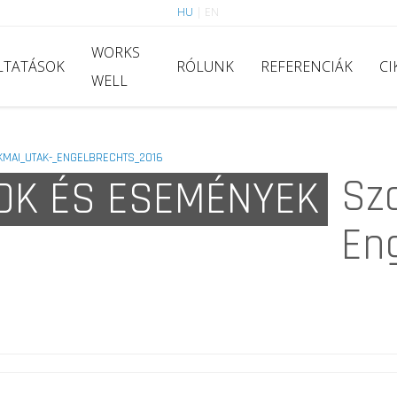
HU
|
EN
WORKS
LTATÁSOK
RÓLUNK
REFERENCIÁK
CI
WELL
KMAI_UTAK-_ENGELBRECHTS_2016
Sz
OK ÉS ESEMÉNYEK
En