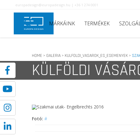
europadesign@europadesign.hu | +36 1 274 0001
MÁRKÁINK
TERMÉKEK
SZOLGÁ
HOME
GALERIA
KULFOLDI_VASAROK_ES_ESEMENYEK
SZA
>
>
>
KÜLFÖLDI VÁSÁR
Fotó:
#