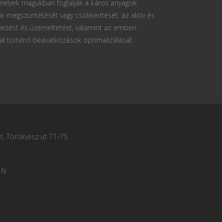
 melyek magukban foglalják a káros anyagok
k megszüntetését vagy csökkentését, az aktív és
vezést és üzemeltetést, valamint az emberi
al történő beavatkozások optimalizálását.
, Törökvész út 71-75.
 N