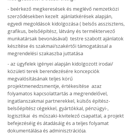
- beérkező megkeresések és meglévő nemzetközi
szerződésekben kezelt ajánlatkérések alapján,
egyedi megoldások kidolgozása ( belsős asszisztens,
grafikus, belsőépítész, látvány és terméktervező
munkatársak bevonásával) testre szabott ajánlatok
készítése és szakmai/szakértői támogatással a
megrendelési szakaszba juttatása
- az ügyfelek igényei alapján kidolgozott irodai/
közületi terek berendezésére koncepciók
megvalósításának teljes körű
projektmenedzsmentje, értékesítése azaz
folyamatos kapcsolattartás a megrendelővel,
ingatlanszakmai partnerekkel, külsős építész-
belsőépítész cégekkel, gyártókkal, pénzügyi-,
logisztikai és műszaki-kivitelező csapattal, a projekt
befejezéséig és átadásáig és a teljes folyamat
dokumentálása és adminisztrációja.