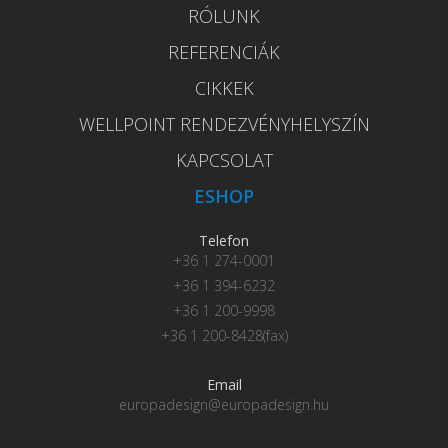
RÓLUNK
REFERENCIÁK
CIKKEK
WELLPOINT RENDEZVÉNYHELYSZÍN
KAPCSOLAT
ESHOP
Telefon
+36 1 274-0001
+36 1 394-6232
+36 1 200-9998
+36 1 200-8428(fax)
Email
europadesign@europadesign.hu