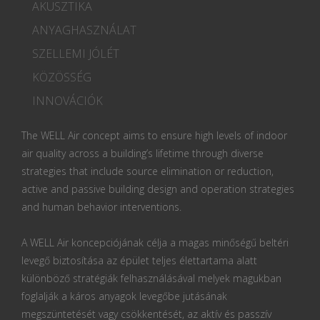
AKUSZTIKA
ANYAGHASZNÁLAT
SZELLEMI JÓLÉT
KÖZÖSSÉG
INNOVÁCIÓK
The WELL Air concept aims to ensure high levels of indoor
air quality across a building’s lifetime through diverse
strategies that include source elimination or reduction,
active and passive building design and operation strategies
and human behavior interventions.
A WELL Air koncepciójának célja a magas minőségű beltéri
levegő biztosítása az épület teljes élettartama alatt
különböző stratégiák felhasználásával melyek magukban
foglalják a káros anyagok levegőbe jutásának
megszüntetését vagy csökkentését, az aktív és passzív