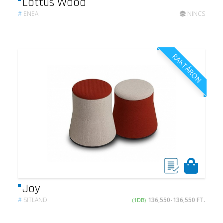
Lottus Wood
#
ENEA
NINCS
RAKTÁRON
Joy
#
SITLAND
(1DB)
136,550-136,550 FT.