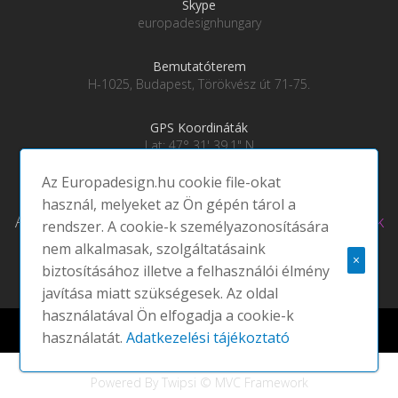
Skype
europadesignhungary
Bemutatóterem
H-1025, Budapest, Törökvész út 71-75.
GPS Koordináták
Lat: 47° 31' 39.1" N
Lng: 19° 0' 28" E
Az Europadesign.hu cookie file-okat
használ, melyeket az Ön gépén tárol a
Adatkezelési tájékoztató
|
Social média csatornáink
rendszer. A cookie-k személyazonosítására
nem alkalmasak, szolgáltatásaink
×
biztosításához illetve a felhasználói élmény
javítása miatt szükségesek. Az oldal
használatával Ön elfogadja a cookie-k
Europadesign © 2021 EUROPA DESIGN | All rights reserved |
használatát.
Adatkezelési tájékoztató
Powered By Twipsi © MVC Framework