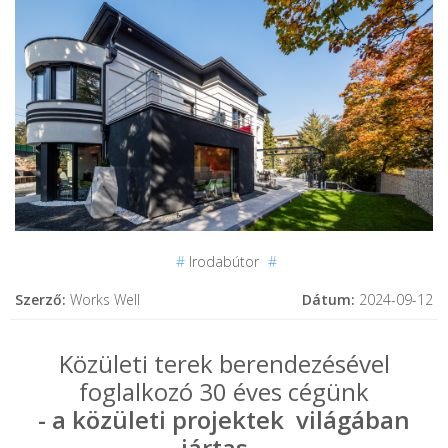
#
Irodabútor
#
Szerző:
Works Well
Dátum:
2024-09-12
Közületi terek berendezésével
foglalkozó 30 éves cégünk
- a közületi projektek világában
jártas -