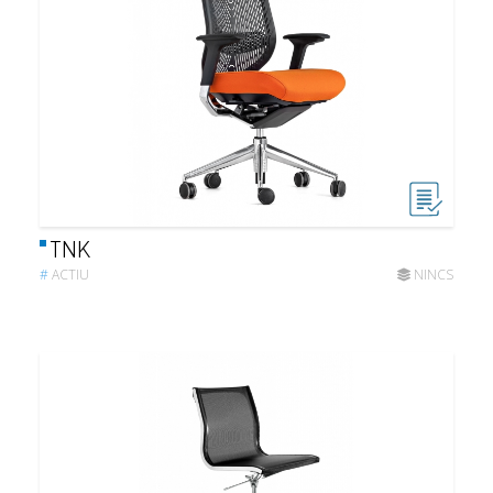
TNK
#
ACTIU
NINCS