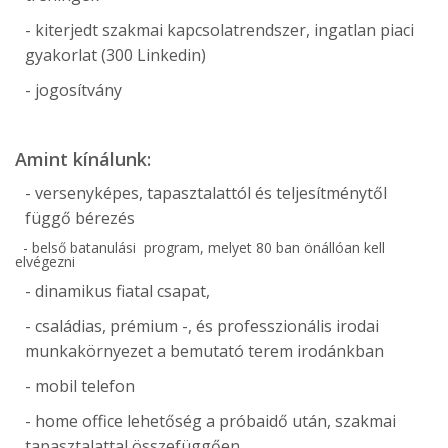
- kiterjedt szakmai kapcsolatrendszer, ingatlan piaci
gyakorlat (300 Linkedin)
- jogosítvány
Amint kínálunk:
- versenyképes, tapasztalattól és teljesítménytől
függő bérezés
- belső batanulási program, melyet 80 ban önállóan kell
elvégezni
- dinamikus fiatal csapat,
- családias, prémium -, és professzionális irodai
munkakörnyezet a bemutató terem irodánkban
- mobil telefon
- home office lehetőség a próbaidő után, szakmai
tapasztalattal összefüggően