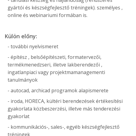
- tanulási készség és hajlandóság (rendszeres
gyártói és készségfejlesztő tréningek). személyes ,
online és webinariumi formában is.
Külön előny:
- további nyelvismeret
- építész , belsőépítészeti, formatervezői,
termékmenedzseri, illetve lakberendezői ,
ingatlanpiaci vagy projektmamanagementi
tanulmányok
- autocad, archicad programok alapismerete
- iroda, HORECA, kültéri berendezések értékesítési
gyakorlata közbeszerzési, illetve más tenderezési
gyakorlat
- kommunikációs-, sales-, egyéb készségfejlesztő
tréningek