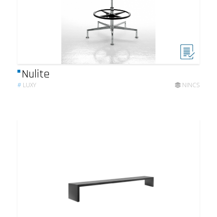
Nulite
#
LUXY
NINCS