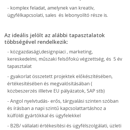
- komplex feladat, amelynek van kreatív,
ügyfélkapcsolati, sales és lebonyolító része is.
Az ideális jelölt az alábbi tapasztalatok
többségével rendelkezik:
- közgazdasági,designpiaci , marketing,
kereskedelmi, műszaki felsőfokú végzettség, és 5 év
tapasztalat
- gyakorlat összetett projektek előkészítésében,
értékesítésében és megvalósításában (
közbeszerzés illletve EU pályázatok, SAP stb)
- Angol nyelvtudás- erős, tárgyalási szinten szóban
és írásban a napi szintű kapcsolattartáshoz a
külföldi gyártókkal és ügyfelekkel
- B2B/ vállalati értékesítési és ügyfélszolgálati, üzleti