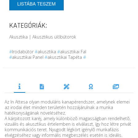
LISTÁBA TESZEM
KATEGÓRIÁK:
Akusztika | Akusztikus ülőbútorok
#
Irodabútor
#
akusztika
#
akusztikai Fal
#
akusztikai Panel
#
akusztikai Tapéta
#
Az In Attesa olyan moduláris kanapérendszer, amelynek elemei
az irodai élet minden területén hozzájárulnak a munka
hatékonyságának növeléséhez.
A kárpitozott karéj, amely különbözõ magasságban rendelhetõ,
vizuális és akusztikus értelemben is elválaszt, így hoz létre privát
kommunikációs teret. Nyugodt légkört igénylõ munkafázis
elvégzéséhez vagy informális megbeszélés esetén is ideális.