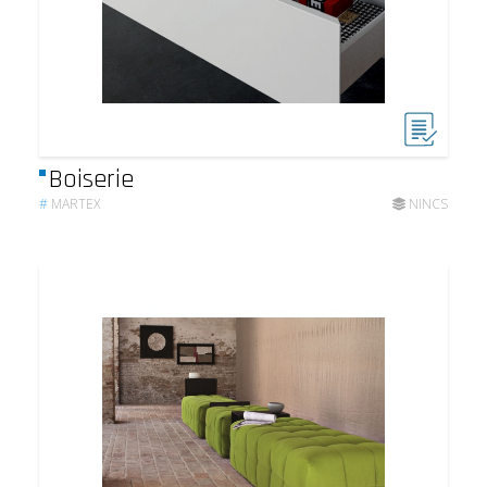
Boiserie
#
MARTEX
NINCS