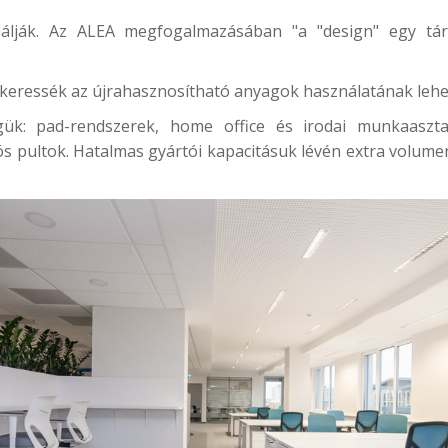
ják. Az ALEA megfogalmazásában "a "design" egy tárgy
 keressék az újrahasznosítható anyagok használatának lehe
k: pad-rendszerek, home office és irodai munkaasztal
ós pultok. Hatalmas gyártói kapacitásuk lévén extra volume