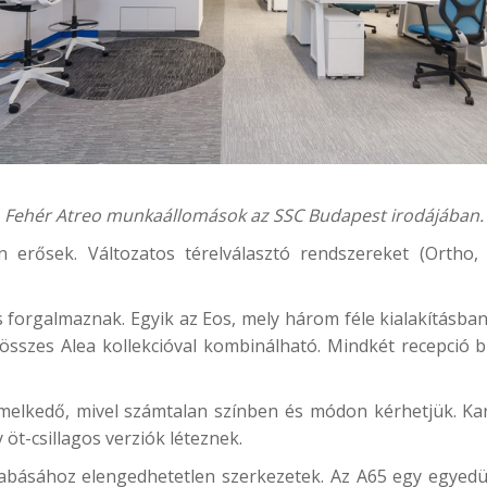
Fehér Atreo munkaállomások az SSC Budapest irodájában.
 erősek. Változatos térelválasztó rendszereket (Ortho, 
is forgalmaznak. Egyik az
Eos
, mely három féle kialakításban
összes Alea kollekcióval kombinálható. Mindkét recepció
melkedő, mivel számtalan színben és módon kérhetjük. Karf
y öt-csillagos verziók léteznek.
szabásához elengedhetetlen szerkezetek. Az
A65
egy egyedül