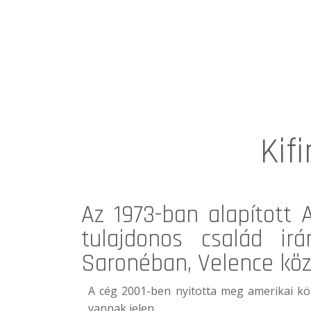
Kif
Az 1973-ban alapított
tulajdonos család irá
Saronéban, Velence köz
A cég 2001-ben nyitotta meg amerikai k
vannak jelen.