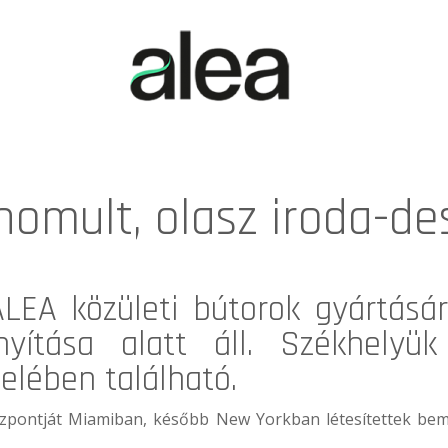
inomult, olasz iroda-de
ALEA
közületi bútorok gyártásár
nyítása alatt áll. Székhelyük
elében található.
özpontját Miamiban, később New Yorkban létesítettek be