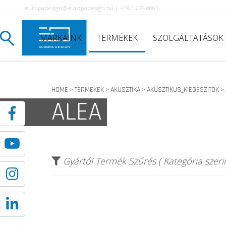
europadesign@europadesign.hu | +36 1 274 0001
MÁRKÁINK
TERMÉKEK
SZOLGÁLTATÁSOK
HOME
TERMEKEK
AKUSZTIKA
AKUSZTIKUS_KIEGESZITOK
>
>
>
>
ALEA
Gyártói Termék Szűrés ( Kategória szerin