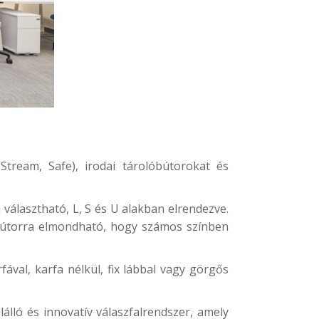
Stream, Safe), irodai tárolóbútorokat és
 választható, L, S és U alakban elrendezve.
 bútorra elmondható, hogy számos színben
ával, karfa nélkül, fix lábbal vagy görgős
álló és innovatív válaszfalrendszer, amely