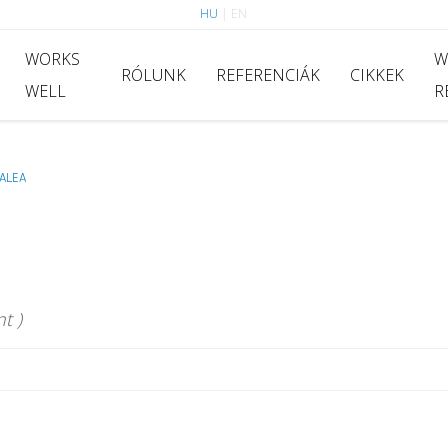
HU
|
EN
WORKS
W
RÓLUNK
REFERENCIÁK
CIKKEK
WELL
R
ALEA
t )