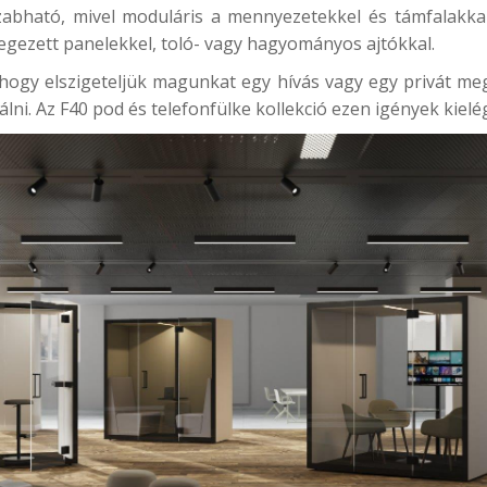
szabható, mivel moduláris a mennyezetekkel és támfalakkal 
egezett panelekkel, toló- vagy hagyományos ajtókkal.
 hogy elszigeteljük magunkat egy hívás vagy egy privát me
álni. Az
F40
pod és telefonfülke kollekció ezen igények kielég