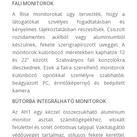
FALI MONITOROK
A Rise monitorokat úgy tervezték, hogy a
látogatókat szívélyes fogadtatásban és
kényelmes tájékoztatásban részesítsék. Csiszolt
rozsdamentes acélból vagy alumíniumból
készülnek, fekete szerigrapírozott üveggel. A
monitorok különböző méretekben kaphatók 12
és 22″ között. Szabványos fali konzolokra
illeszkednek. Ezek a falra szerelhető monitorok
különböző opciókkal személyre szabhatók:
beágyazott PC, érintőképernyő és beépített
kamera.
BÚTORBA INTEGRÁLHATÓ MONITOROK
Az AH1 egy kézzel összecsukható alumínium
monitor asztali számítógépekhez, eloxált
felülettel és sötét öntöttvas talppal. Vakításgátló
védőüveget tartalmaz, stílusos fekete kerettel.