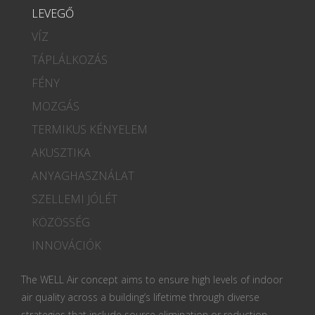
LEVEGŐ
VÍZ
TÁPLÁLKOZÁS
FÉNY
MOZGÁS
TERMIKUS KÉNYELEM
AKUSZTIKA
ANYAGHASZNÁLAT
SZELLEMI JÓLÉT
KÖZÖSSÉG
INNOVÁCIÓK
The WELL Air concept aims to ensure high levels of indoor
air quality across a building’s lifetime through diverse
strategies that include source elimination or reduction,