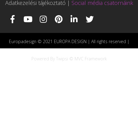
Adatkezelési tájékoztató
|
Social média csatornáink
Europadesign © 2021 EUROPA DESIGN | All rights reserved |
Powered By Twipsi © MVC Framework