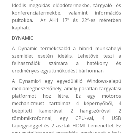
Ideális megoldás előadótermekbe, tárgyaló- és
konferenciatermekbe, valamint információs
pultokba. Az AH1 17" és 22″-es méretben
kapható.
DYNAMIC
A Dynamic termékcsalád a hibrid munkahelyi
szemlélet esetén ideális. Lehetővé teszi a
felhasználók számára a hatékony és
eredményes együttműködést bárhonnan.
A Dynamic4 egy egyedülálló Windows-alapú
médiamegbeszélőhely, amely páratlan tárgyalási
platformot hoz létre. Ez egy motoros
mechanizmust tartalmaz 4 képernyőből, 4
beépített kamerával, 2 hangszóróval, 2
tömbmikrofonnal, egy CPU-val, 4 USB
tápegységgel és 2 asztali HDMI bemenettel. Ez
egy asztalközponti megoldás, amely segít a hely