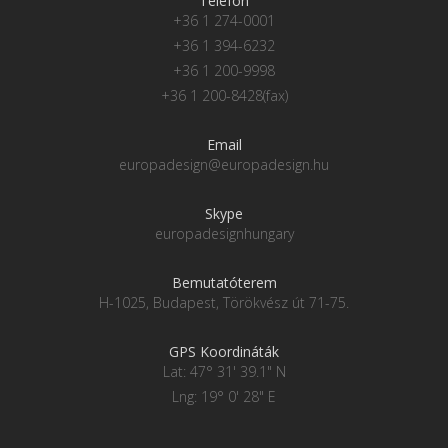
Telefon
+36 1 274-0001
+36 1 394-6232
+36 1 200-9998
+36 1 200-8428(fax)
Email
europadesign@europadesign.hu
Skype
europadesignhungary
Bemutatóterem
H-1025, Budapest, Törökvész út 71-75.
GPS Koordináták
Lat: 47° 31' 39.1" N
Lng: 19° 0' 28" E