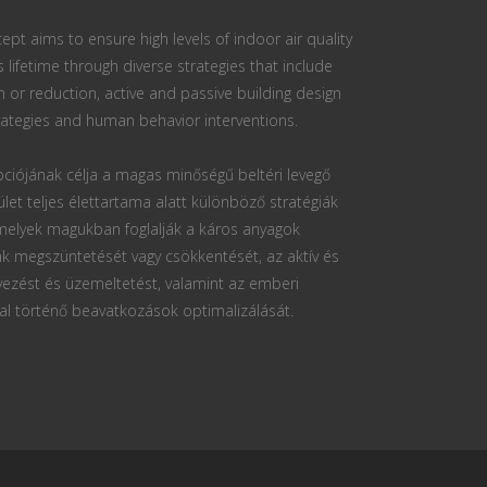
ept aims to ensure high levels of indoor air quality
s lifetime through diverse strategies that include
n or reduction, active and passive building design
ategies and human behavior interventions.
ciójának célja a magas minőségű beltéri levegő
ület teljes élettartama alatt különböző stratégiák
 melyek magukban foglalják a káros anyagok
k megszüntetését vagy csökkentését, az aktív és
vezést és üzemeltetést, valamint az emberi
al történő beavatkozások optimalizálását.