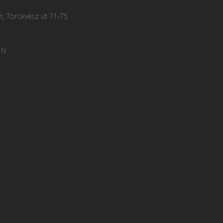
, Törökvész út 71-75.
 N