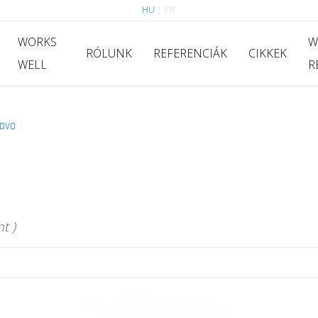
HU
|
EN
WORKS
W
RÓLUNK
REFERENCIÁK
CIKKEK
WELL
R
DVO
t )