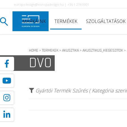
europadesign@europadesign.hu | +36 1 274 0001
MÁRKÁINK
TERMÉKEK
SZOLGÁLTATÁSOK
HOME
TERMEKEK
AKUSZTIKA
AKUSZTIKUS_KIEGESZITOK
>
>
>
>
DVO
Gyártói Termék Szűrés ( Kategória szerin