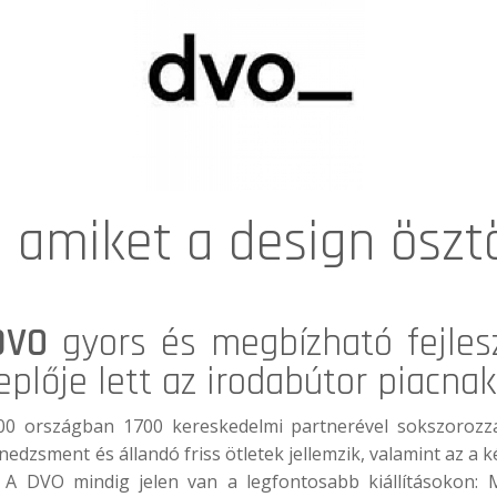
k, amiket a design öszt
DVO
gyors és megbízható fejles
plője lett az irodabútor piacnak
0 országban 1700 kereskedelmi partnerével sokszorozza
dzsment és állandó friss ötletek jellemzik, valamint az a 
ni. A DVO mindig jelen van a legfontosabb kiállításokon: