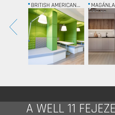
RICAN...
MAGÁNLAKÁS -...
MVM GRO
A WELL 11 FEJEZ