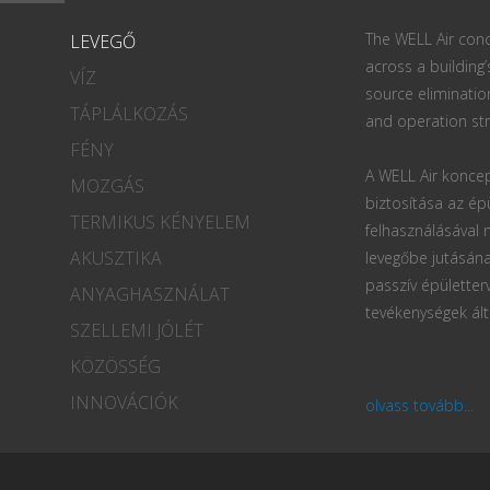
The WELL Air conc
LEVEGŐ
across a building’
VÍZ
source eliminatio
TÁPLÁLKOZÁS
and operation str
FÉNY
A WELL Air koncep
MOZGÁS
biztosítása az ép
TERMIKUS KÉNYELEM
felhasználásával
AKUSZTIKA
levegőbe jutásána
passzív épületter
ANYAGHASZNÁLAT
tevékenységek ált
SZELLEMI JÓLÉT
KÖZÖSSÉG
INNOVÁCIÓK
olvass tovább...