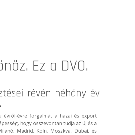
önöz. Ez a DVO.
ztései révén néhány év
.
 évről-évre forgalmát a hazai és export
képesség, hogy összevontan tudja az új és a
 Milánó, Madrid, Köln, Moszkva, Dubai, és