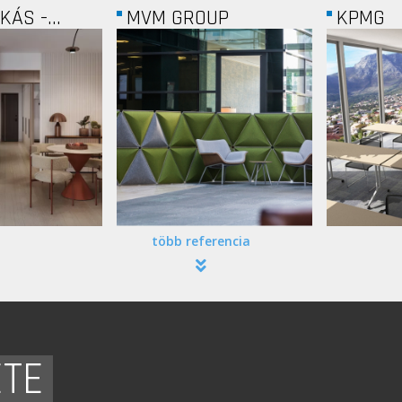
UP
KPMG
ABLON
több referencia
ETE