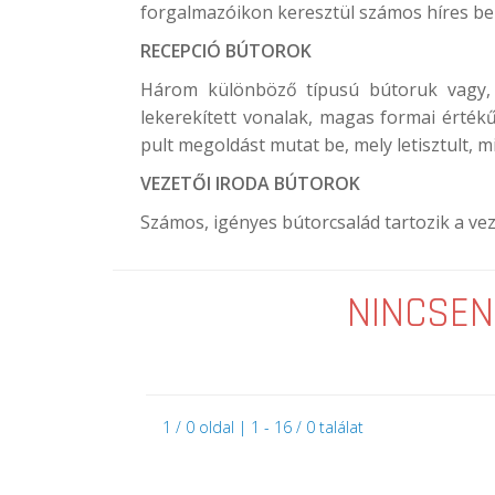
forgalmazóikon keresztül számos híres b
RECEPCIÓ BÚTOROK
Három különböző típusú bútoruk vagy, a 
lekerekített vonalak, magas formai érték
pult megoldást mutat be, mely letisztult, m
VEZETŐI IRODA BÚTOROK
Számos, igényes bútorcsalád tartozik a vez
NINCSEN
1 / 0 oldal | 1 - 16 / 0 találat