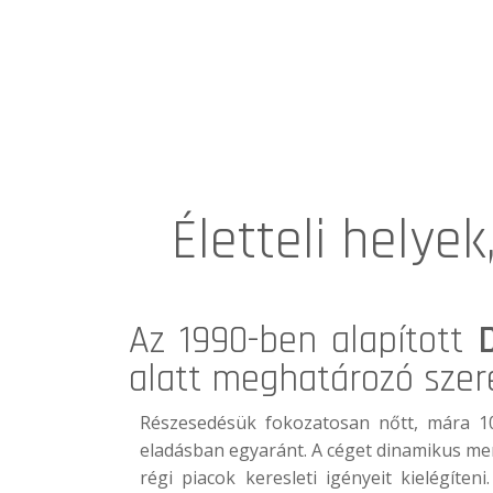
Életteli helye
Az 1990-ben alapított
alatt meghatározó szere
Részesedésük fokozatosan nőtt, mára 10
eladásban egyaránt. A céget dinamikus mene
régi piacok keresleti igényeit kielégíte