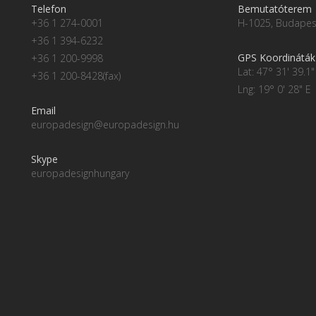
Telefon
Bemutatóterem
+36 1 274-0001
H-1025, Budapest
+36 1 394-6232
GPS Koordináták
+36 1 200-9998
Lat: 47° 31' 39.1"
+36 1 200-8428(fax)
Lng: 19° 0' 28" E
Email
europadesign@europadesign.hu
Skype
europadesignhungary