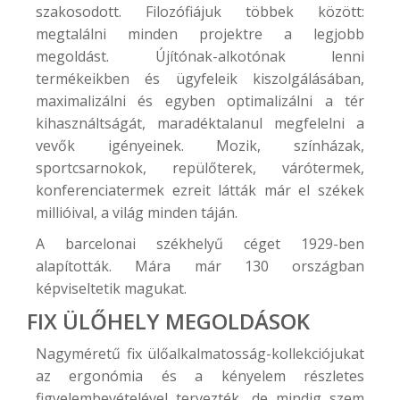
szakosodott. Filozófiájuk többek között:
megtalálni minden projektre a legjobb
megoldást. Újítónak-alkotónak lenni
termékeikben és ügyfeleik kiszolgálásában,
maximalizálni és egyben optimalizálni a tér
kihasználtságát, maradéktalanul megfelelni a
vevők igényeinek. Mozik, színházak,
sportcsarnokok, repülőterek, várótermek,
konferenciatermek ezreit látták már el székek
millióival, a világ minden táján.
A barcelonai székhelyű céget 1929-ben
alapították. Mára már 130 országban
képviseltetik magukat.
FIX ÜLŐHELY MEGOLDÁSOK
Nagyméretű
fix ülőalkalmatosság
-kollekciójukat
az ergonómia és a kényelem részletes
figyelembevételével tervezték, de mindig szem