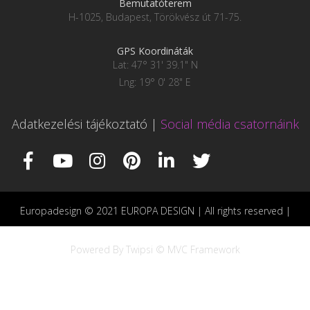
Bemutatóterem
H-1025, Budapest, Törökvész út 71-75.
GPS Koordináták
Lat: 47° 31' 39.1" N
Lng: 19° 0' 28" E
Adatkezelési tájékoztató
|
Social média csatornáink
Europadesign © 2021 EUROPA DESIGN | All rights reserved |
Powered By Twipsi © MVC Framework