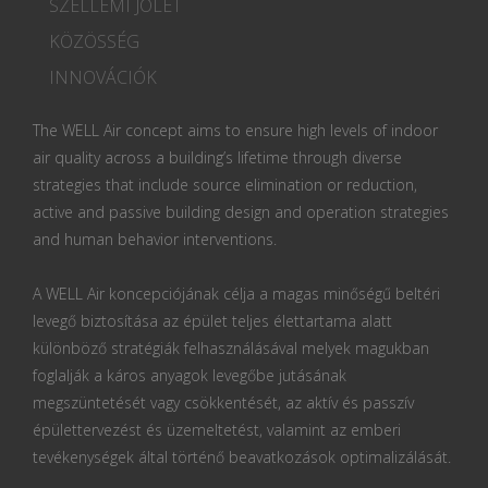
SZELLEMI JÓLÉT
KÖZÖSSÉG
INNOVÁCIÓK
The WELL Air concept aims to ensure high levels of indoor
air quality across a building’s lifetime through diverse
strategies that include source elimination or reduction,
active and passive building design and operation strategies
and human behavior interventions.
A WELL Air koncepciójának célja a magas minőségű beltéri
levegő biztosítása az épület teljes élettartama alatt
különböző stratégiák felhasználásával melyek magukban
foglalják a káros anyagok levegőbe jutásának
megszüntetését vagy csökkentését, az aktív és passzív
épülettervezést és üzemeltetést, valamint az emberi
tevékenységek által történő beavatkozások optimalizálását.