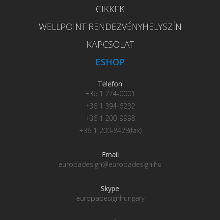
CIKKEK
WELLPOINT RENDEZVÉNYHELYSZÍN
KAPCSOLAT
ESHOP
Telefon
+36 1 274-0001
+36 1 394-6232
+36 1 200-9998
+36 1 200-8428(fax)
Email
europadesign@europadesign.hu
Skype
europadesignhungary