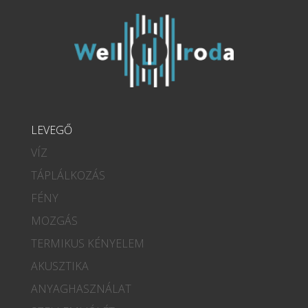
LEVEGŐ
VÍZ
TÁPLÁLKOZÁS
FÉNY
MOZGÁS
TERMIKUS KÉNYELEM
AKUSZTIKA
ANYAGHASZNÁLAT