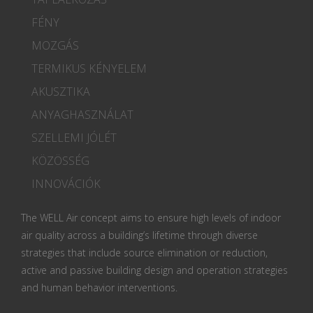
FÉNY
MOZGÁS
TERMIKUS KÉNYELEM
AKUSZTIKA
ANYAGHASZNÁLAT
SZELLEMI JÓLÉT
KÖZÖSSÉG
INNOVÁCIÓK
The WELL Air concept aims to ensure high levels of indoor
air quality across a building’s lifetime through diverse
strategies that include source elimination or reduction,
active and passive building design and operation strategies
and human behavior interventions.