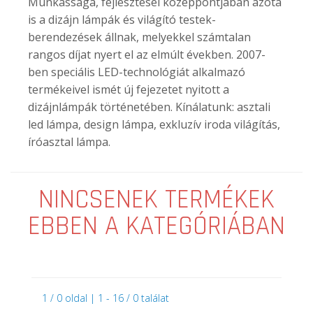
Munkássága, fejlesztései középpontjában azóta
is a dizájn lámpák és világító testek-
berendezések állnak, melyekkel számtalan
rangos díjat nyert el az elmúlt években. 2007-
ben speciális LED-technológiát alkalmazó
termékeivel ismét új fejezetet nyitott a
dizájnlámpák történetében. Kínálatunk: asztali
led lámpa, design lámpa, exkluzív iroda világítás,
íróasztal lámpa.
NINCSENEK TERMÉKEK
EBBEN A KATEGÓRIÁBAN
1 / 0 oldal | 1 - 16 / 0 találat