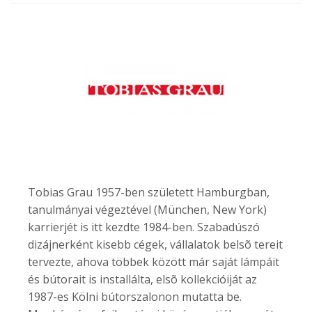
Tobias Grau 1957-ben született Hamburgban,
tanulmányai végeztével (München, New York)
karrierjét is itt kezdte 1984-ben. Szabadúszó
dizájnerként kisebb cégek, vállalatok belsõ tereit
tervezte, ahova többek között már saját lámpáit
és bútorait is installálta, elsõ kollekcióiját az
1987-es Kölni bútorszalonon mutatta be.