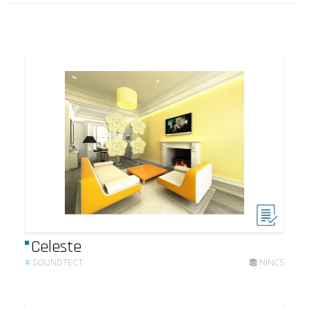
Celeste
#
SOUNDTECT
NINCS