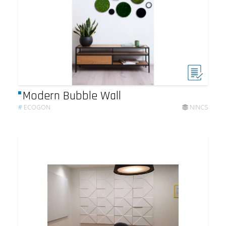
Modern Bubble Wall
#
ECOGON
NINCS