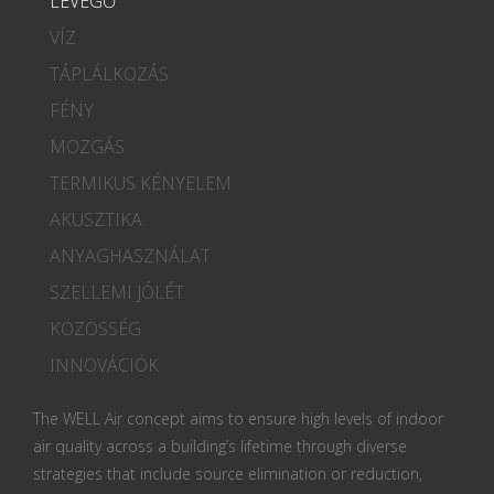
LEVEGŐ
VÍZ
TÁPLÁLKOZÁS
FÉNY
MOZGÁS
TERMIKUS KÉNYELEM
AKUSZTIKA
ANYAGHASZNÁLAT
SZELLEMI JÓLÉT
KÖZÖSSÉG
INNOVÁCIÓK
The WELL Air concept aims to ensure high levels of indoor
air quality across a building’s lifetime through diverse
strategies that include source elimination or reduction,