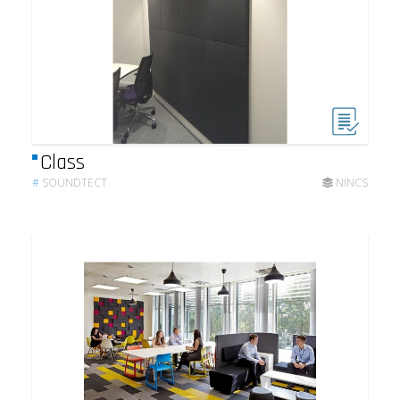
Class
#
SOUNDTECT
NINCS