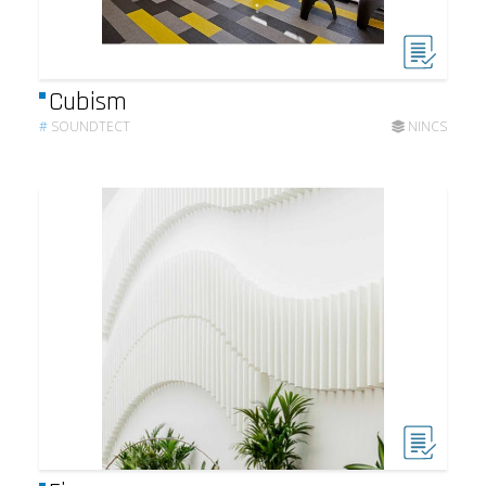
Cubism
#
SOUNDTECT
NINCS