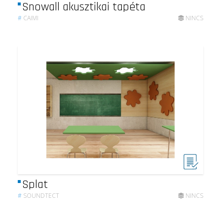
Snowall akusztikai tapéta
#
CAIMI
NINCS
Splat
#
SOUNDTECT
NINCS