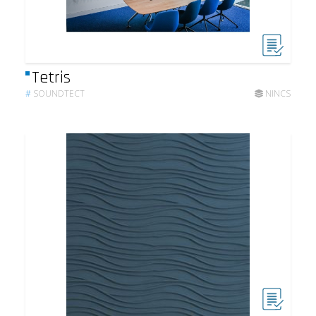
Tetris
#
SOUNDTECT
NINCS