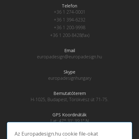
Telefon
+36 1 274-0001
+36 1 394-6232
+36 1 200-9998
+36 1 200-8428(fax)
Email
europadesign@europadesign.hu
Skype
europadesignhungary
Bemutatóterem
H-1025, Budapest, Törökvész út 71-75.
GPS Koordináták
Lat: 47° 31' 39.1" N
Lng: 19° 0' 28" E
Az Europadesign.hu cookie file-okat