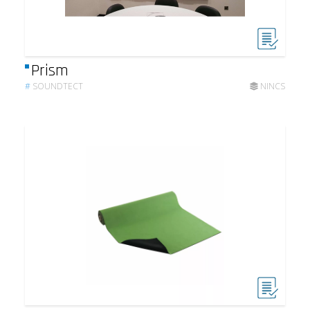
Prism
#
SOUNDTECT
NINCS