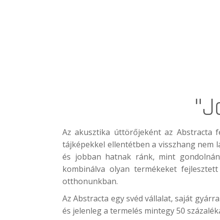
"J
Az akusztika úttörőjeként az
Abstracta
fe
tájképekkel ellentétben a visszhang nem l
és jobban hatnak ránk, mint gondolnánk.
kombinálva olyan termékeket fejlesztet
otthonunkban.
Az Abstracta egy svéd vállalat, saját gyár
és jelenleg a termelés mintegy 50 százalék