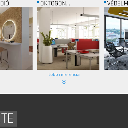
..
VÉDELMI CONF...
TELENO
több referencia
ETE