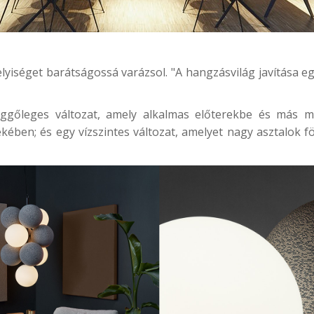
yiséget barátságossá varázsol. "A hangzásvilág javítása eg
üggőleges változat, amely alkalmas előterekbe és más 
kében; és egy vízszintes változat, amelyet nagy asztalok f