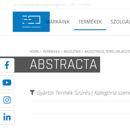
europadesign@europadesign.hu | +36 1 274 0001
MÁRKÁINK
TERMÉKEK
SZOLGÁ
HOME
TERMEKEK
AKUSZTIKA
AKUSZTIKUS_TERELVALASZT
>
>
>
ABSTRACTA
Gyártói Termék Szűrés ( Kategória szerin