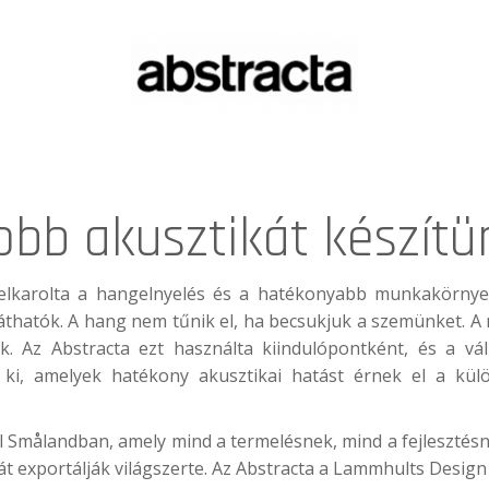
obb akusztikát készítü
lkarolta a hangelnyelés és a hatékonyabb munkakörnyeze
áthatók. A hang nem tűnik el, ha becsukjuk a szemünket. A
 Az Abstracta ezt használta kiindulópontként, és a váll
t ki, amelyek hatékony akusztikai hatást érnek el a kü
ral Smålandban, amely mind a termelésnek, mind a fejlesztésn
át exportálják világszerte. Az Abstracta a Lammhults Design