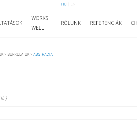
HU
|
EN
WORKS
LTATÁSOK
RÓLUNK
REFERENCIÁK
CI
WELL
OK
BURKOLATOK
ABSTRACTA
>
>
t )