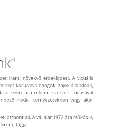
nk"
t iránti növekvő érdeklődést. A vizuális
 minket körülvevő hangok, zajok állandóak,
alat ezen a területen szerzett tudásával
lönböző irodai környezetekben vagy akár
ek otthont ad. A vállalat 1972 óta működik,
 Group tagja.