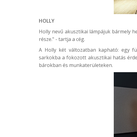
HOLLY
Holly nevű akusztikai lámpájuk bármely hel
része." - tartja a cég.
A Holly két változatban kapható: egy f
sarkokba a fokozott akusztikai hatás érde
bárokban és munkaterületeken.