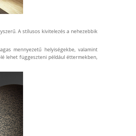
yszerű. A stílusos kivitelezés a nehezebbik
magas mennyezetű helyiségekbe, valamint
ölé lehet függeszteni például éttermekben,