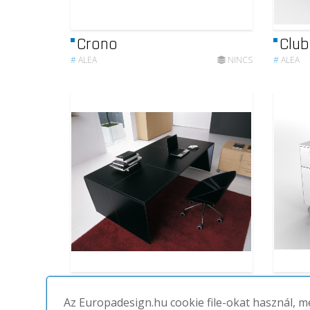
Crono
Club
#
ALEA
NINCS
#
ALEA
Eracle
Pede
Az Europadesign.hu cookie file-okat használ, 
#
ALEA
NINCS
#
ALEA