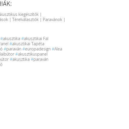
IÁK:
kusztikus kiegészítők |
sok | Térelválasztók | Paravánok |
r
#
akusztika
#
akusztikai Fal
Panel
#
akusztikai Tapéta
tó
#
paraván
#
europadesign
#
Alea
daibútor
#
akusztikuspanel
bútor
#
akusztika
#
paraván
tó