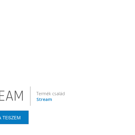
EAM
Termék család
Stream
A TESZEM