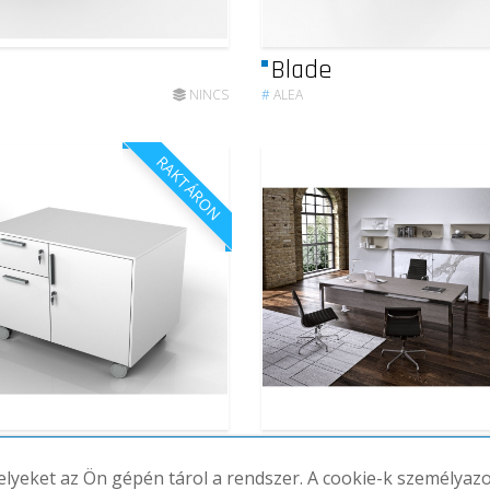
Blade
NINCS
#
ALEA
RAKTÁRON
stals
Zefiro
melyeket az Ön gépén tárol a rendszer. A cookie-k személya
(1DB)
118,872-118,872 FT.
#
ALEA