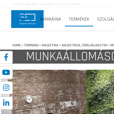
europadesign@europadesign.hu | +36 1 274 0001
MÁRKÁINK
TERMÉKEK
SZOLGÁ
HOME
TERMEKEK
AKUSZTIKA
AKUSZTIKUS_TERELVALASZTOK
M
>
>
>
>
MUNKAÁLLOMÁS