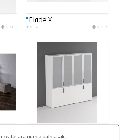
Blade X
NINCS
#
ALEA
NINCS
Ottanta
zonosítására nem alkalmasak,
NINCS
#
ALEA
NINCS