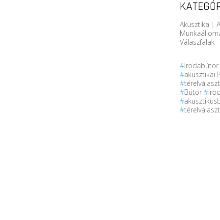
KATEGÓR
Akusztika | A
Munkaállomá
Válaszfalak
#
Irodabúto
#
akusztikai 
#
térelválasz
#
Bútor
#
Iro
#
akusztikus
#
térelválasz