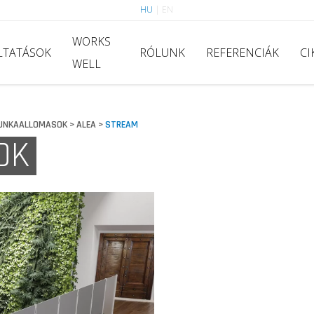
HU
|
EN
WORKS
LTATÁSOK
RÓLUNK
REFERENCIÁK
CI
WELL
UNKAALLOMASOK
ALEA
STREAM
>
>
OK