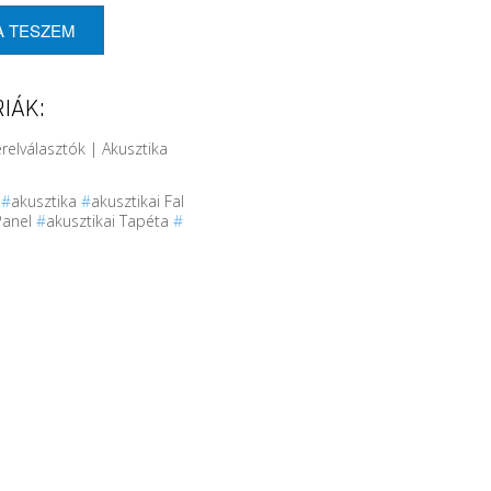
A TESZEM
IÁK:
érelválasztók | Akusztika
r
#
akusztika
#
akusztikai Fal
Panel
#
akusztikai Tapéta
#