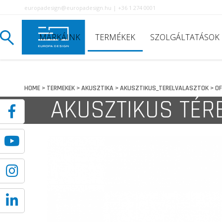
europadesign@europadesign.hu | +36 1 274 0001
MÁRKÁINK
TERMÉKEK
SZOLGÁLTATÁSOK
HOME
TERMEKEK
AKUSZTIKA
AKUSZTIKUS_TERELVALASZTOK
OF
>
>
>
>
AKUSZTIKUS TÉR