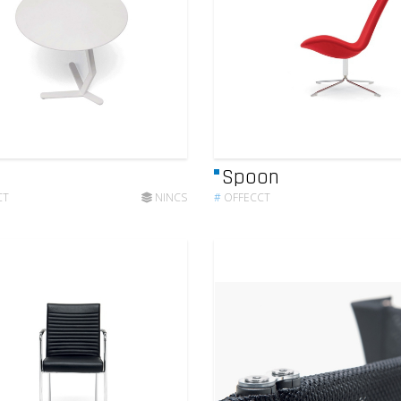
Spoon
CT
NINCS
#
OFFECCT