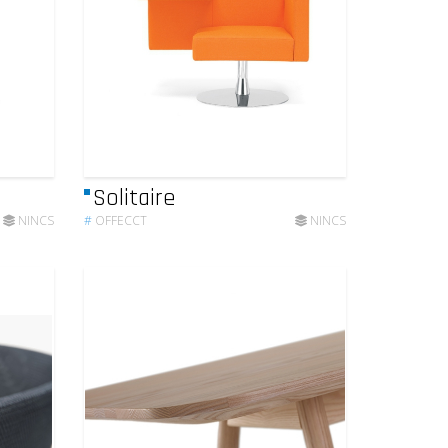
Solitaire
NINCS
#
OFFECCT
NINCS