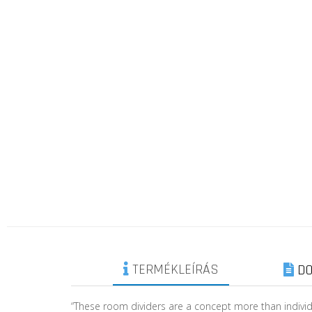
TERMÉKLEÍRÁS
DO
“These room dividers are a concept more than individ