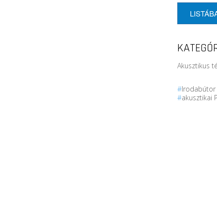
LISTÁB
KATEGÓR
Akusztikus t
#
Irodabúto
#
akusztikai 