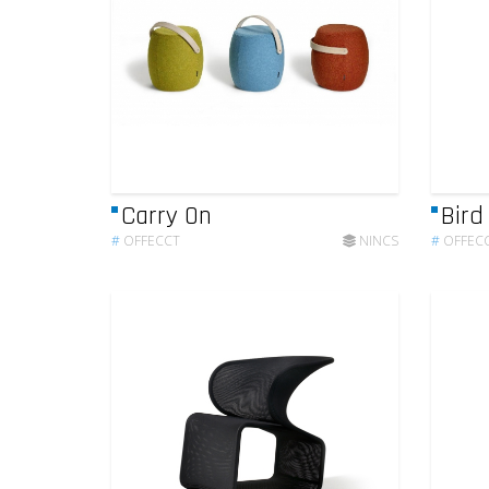
Carry On
Bird
#
OFFECCT
NINCS
#
OFFEC