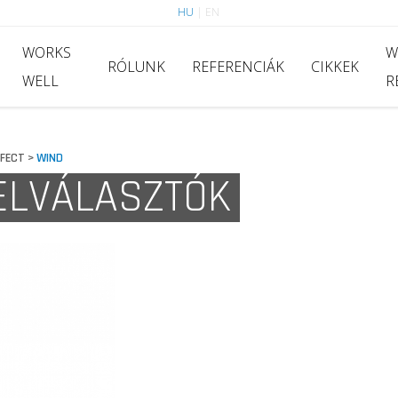
HU
|
EN
WORKS
W
RÓLUNK
REFERENCIÁK
CIKKEK
WELL
R
FECT
WIND
>
ELVÁLASZTÓK