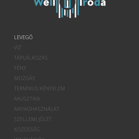
LEVEGŐ
VÍZ
TÁPLÁLKOZÁS
FÉNY
MOZGÁS
TERMIKUS KÉNYELEM
AKUSZTIKA
ANYAGHASZNÁLAT
SZELLEMI JÓLÉT
KÖZÖSSÉG