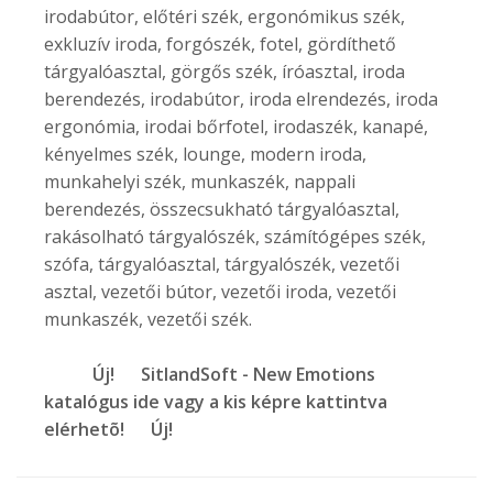
irodabútor, előtéri szék, ergonómikus szék,
exkluzív iroda, forgószék, fotel, gördíthető
tárgyalóasztal, görgős szék, íróasztal, iroda
berendezés, irodabútor, iroda elrendezés, iroda
ergonómia, irodai bőrfotel, irodaszék, kanapé,
kényelmes szék, lounge, modern iroda,
munkahelyi szék, munkaszék, nappali
berendezés, összecsukható tárgyalóasztal,
rakásolható tárgyalószék, számítógépes szék,
szófa, tárgyalóasztal, tárgyalószék, vezetői
asztal, vezetői bútor, vezetői iroda, vezetői
munkaszék, vezetői szék.
Új! SitlandSoft - New Emotions
katalógus ide vagy a kis képre kattintva
elérhetõ! Új!