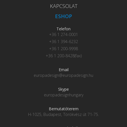
KAPCSOLAT
ESHOP
Telefon
+36 1 274-0001
+36 1 394-6232
+36 1 200-9998
+36 1 200-8428(fax)
Email
europadesign@europadesign.hu
Skype
europadesignhungary
Bemutatóterem
H-1025, Budapest, Törökvész út 71-75.