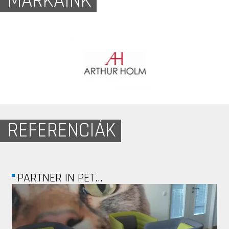
MÁRKÁINK
REFERENCIÁK
SANOFI