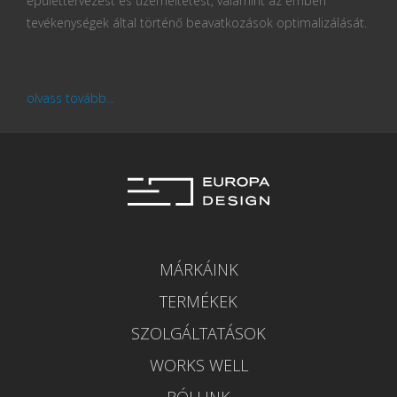
épülettervezést és üzemeltetést, valamint az emberi
tevékenységek által történő beavatkozások optimalizálását.
olvass tovább...
MÁRKÁINK
TERMÉKEK
SZOLGÁLTATÁSOK
WORKS WELL
RÓLUNK