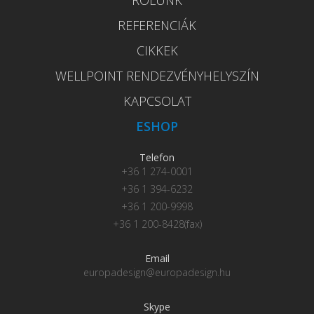
REFERENCIÁK
CIKKEK
WELLPOINT RENDEZVÉNYHELYSZÍN
KAPCSOLAT
ESHOP
Telefon
+36 1 274-0001
+36 1 394-6232
+36 1 200-9998
+36 1 200-8428(fax)
Email
europadesign@europadesign.hu
Skype