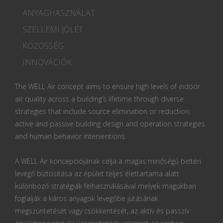
ANYAGHASZNÁLAT
SZELLEMI JÓLÉT
KÖZÖSSÉG
INNOVÁCIÓK
The WELL Air concept aims to ensure high levels of indoor
air quality across a building’s lifetime through diverse
strategies that include source elimination or reduction,
active and passive building design and operation strategies
and human behavior interventions.
A WELL Air koncepciójának célja a magas minőségű beltéri
levegő biztosítása az épület teljes élettartama alatt
különböző stratégiák felhasználásával melyek magukban
foglalják a káros anyagok levegőbe jutásának
megszüntetését vagy csökkentését, az aktív és passzív