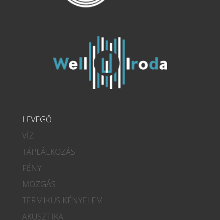
LEVEGŐ
VÍZ
TÁPLÁLKOZÁS
FÉNY
MOZGÁS
TERMIKUS KÉNYELEM
AKUSZTIKA