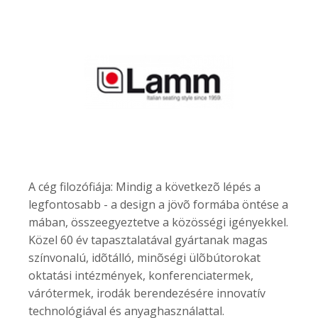
A cég filozófiája: Mindig a következõ lépés a
legfontosabb - a design a jövõ formába öntése a
mában, összeegyeztetve a közösségi igényekkel.
Közel 60 év tapasztalatával gyártanak magas
színvonalú, idõtálló, minõségi ülõbútorokat
oktatási intézmények, konferenciatermek,
várótermek, irodák berendezésére innovatív
technológiával és anyaghasználattal.