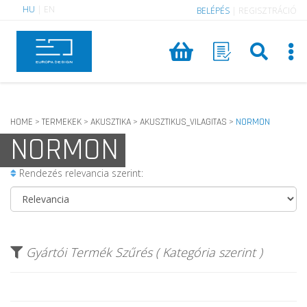
HU
|
EN
BELÉPÉS
|
REGISZTRÁCIÓ
HOME
TERMEKEK
AKUSZTIKA
AKUSZTIKUS_VILAGITAS
NORMON
>
>
>
>
NORMON
Rendezés relevancia szerint:
Gyártói Termék Szűrés ( Kategória szerint )