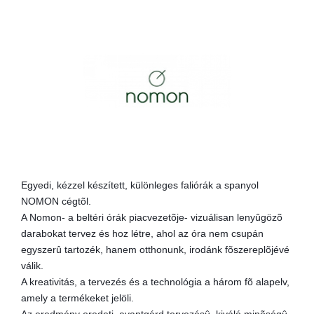
Egyedi, kézzel készített, különleges faliórák a spanyol
NOMON cégtõl.
A Nomon- a beltéri órák piacvezetõje- vizuálisan lenyûgözõ
darabokat tervez és hoz létre, ahol az óra nem csupán
egyszerû tartozék, hanem otthonunk, irodánk fõszereplõjévé
válik.
A kreativitás, a tervezés és a technológia a három fõ alapelv,
amely a termékeket jelöli.
Az eredmény eredeti, avantgárd tervezésû, kiváló minõségû