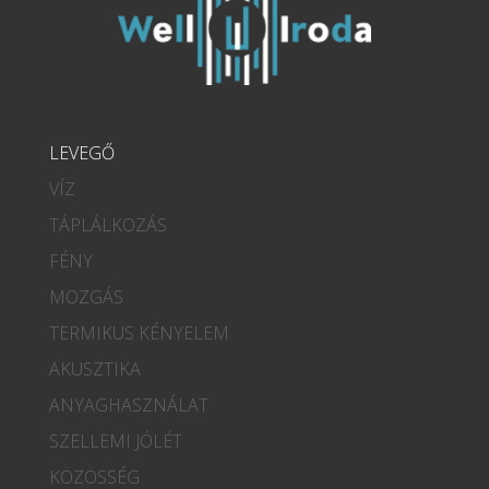
LEVEGŐ
VÍZ
TÁPLÁLKOZÁS
FÉNY
MOZGÁS
TERMIKUS KÉNYELEM
AKUSZTIKA
ANYAGHASZNÁLAT
SZELLEMI JÓLÉT
KÖZÖSSÉG