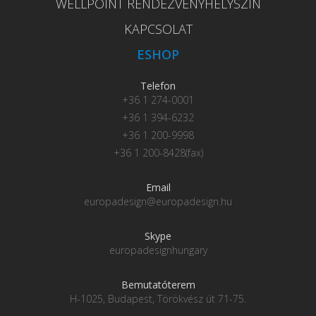
WELLPOINT RENDEZVÉNYHELYSZÍN
KAPCSOLAT
ESHOP
Telefon
+36 1 274-0001
+36 1 394-6232
+36 1 200-9998
+36 1 200-8428(fax)
Email
europadesign@europadesign.hu
Skype
europadesignhungary
Bemutatóterem
H-1025, Budapest, Törökvész út 71-75.