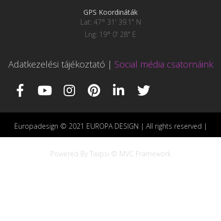
GPS Koordináták
Lat: 47° 31' 39.1" N
Lng: 19° 0' 28" E
Adatkezelési tájékoztató
|
Social média csatornáink
Europadesign © 2021 EUROPA DESIGN | All rights reserved |
Powered By Twipsi © MVC Framework