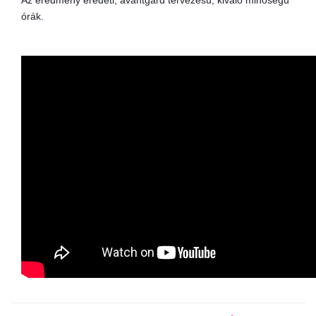
órák.