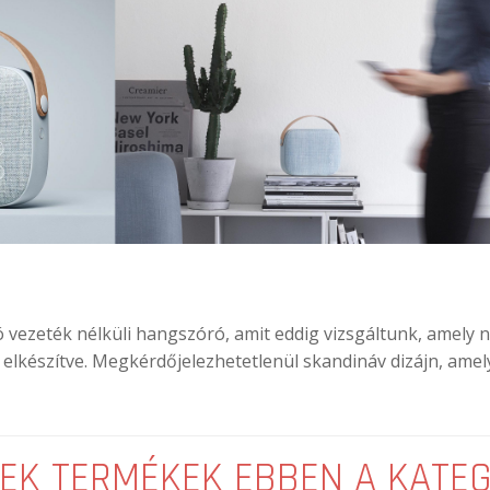
 vezeték nélküli hangszóró, amit eddig vizsgáltunk, amely 
n elkészítve. Megkérdőjelezhetetlenül skandináv dizájn, ame
EK TERMÉKEK EBBEN A KATE