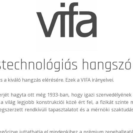
stechnológiás hangszó
s a kiváló hangzás elérésére. Ezek a
VIFA
irányelvei.
ierjét hagyta ott még 1933-ban, hogy igazi szenvedélyének
a világ legjobb konstrukciói közé ért fel, a fizikát szin
gszerzett rendkívüli tapasztalatot és a mérnöki szaktudás
egőrizve juttathatja el mindenkihez a prémium zenehallgat