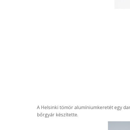
A
Helsinki
tömör alumíniumkeretét egy dara
bőrgyár készítette.