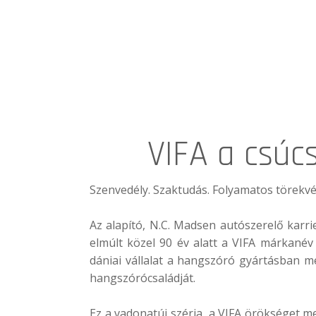
VIFA a csúc
Szenvedély. Szaktudás. Folyamatos törekvé
Az alapító, N.C. Madsen autószerelő karr
elmúlt közel 90 év alatt a VIFA márkanév 
dániai vállalat a hangszóró gyártásban me
hangszórócsaládját.
Ez a vadonatúj széria, a VIFA örökséget m