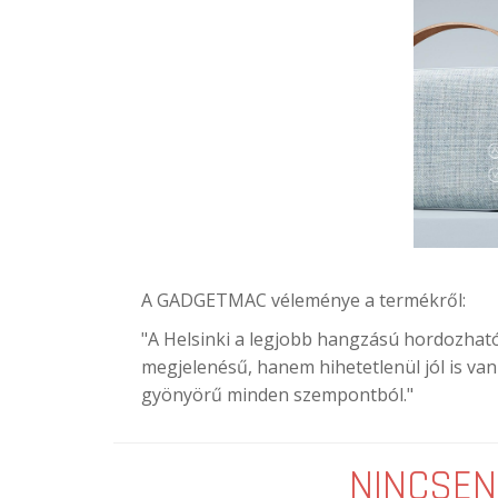
A GADGETMAC véleménye a termékről:
"A Helsinki a legjobb hangzású hordozható
megjelenésű, hanem hihetetlenül jól is va
gyönyörű minden szempontból."
NINCSEN