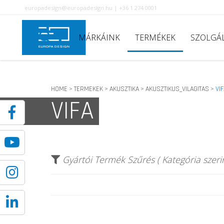
europadesign@europadesign.hu | +36 1 274 0001
MÁRKÁINK
TERMÉKEK
SZOLGÁ
HOME
TERMEKEK
AKUSZTIKA
AKUSZTIKUS_VILAGITAS
VI
>
>
>
>
VIFA
Gyártói Termék Szűrés ( Kategória szerin