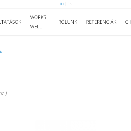
HU
|
EN
WORKS
LTATÁSOK
RÓLUNK
REFERENCIÁK
CI
WELL
FA
t )