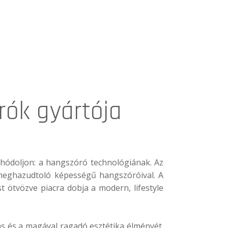
rók gyártója
 hódoljon: a hangszóró technológiának. Az
te meghazudtoló képességű hangszóróival. A
t ötvözve piacra dobja a modern, lifestyle
ás és a magával ragadó esztétika élményét.