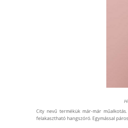
He
City
nevű termékük már-már műalkotás. El
felakasztható hangszóró. Egymással párosí