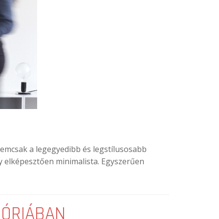
nemcsak a legegyedibb és legstílusosabb
ly elképesztően minimalista. Egyszerűen
GÓRIÁBAN