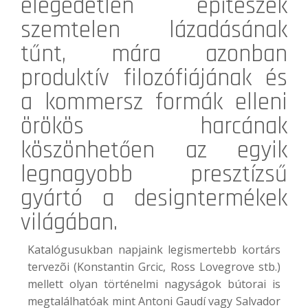
elégedetlen építészek
szemtelen lázadásának
tűnt, mára azonban
produktív filozófiájának és
a kommersz formák elleni
örökös harcának
köszönhetően az egyik
legnagyobb presztízsű
gyártó a designtermékek
világában.
Katalógusukban napjaink legismertebb kortárs
tervezõi (Konstantin Grcic, Ross Lovegrove stb.)
mellett olyan történelmi nagyságok bútorai is
megtalálhatóak mint Antoni Gaudí vagy Salvador