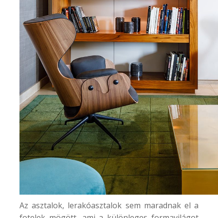
Az asztalok, lerakóasztalok sem maradnak el a
fotelek mögött, ami a különleges formavilágot