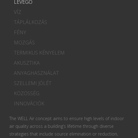
LEVEGŐ
VÍZ
TÁPLÁLKOZÁS
FÉNY
MOZGÁS
TERMIKUS KÉNYELEM
AKUSZTIKA
ANYAGHASZNÁLAT
SZELLEMI JÓLÉT
KÖZÖSSÉG
INNOVÁCIÓK
The WELL Air concept aims to ensure high levels of indoor
air quality across a building’s lifetime through diverse
strategies that include source elimination or reduction,