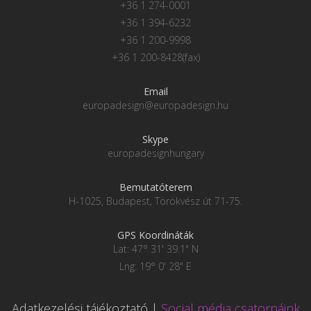
+36 1 274-0001
+36 1 394-6232
+36 1 200-9998
+36 1 200-8428(fax)
Email
europadesign@europadesign.hu
Skype
europadesignhungary
Bemutatóterem
H-1025, Budapest, Törökvész út 71-75.
GPS Koordináták
Lat: 47° 31' 39.1" N
Lng: 19° 0' 28" E
Adatkezelési tájékoztató
|
Social média csatornáink