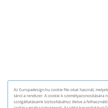
Az Europadesign.hu cookie file-okat használ, melye
tárol a rendszer. A cookie-k személyazonosítására 
szolgáltatásaink biztosításához illetve a felhasznál
javítása miatt szükségesek. Az oldal használatával Ö