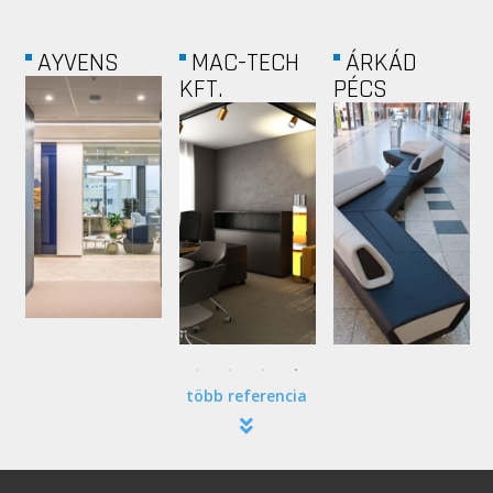
MICROSOFT
LILIGO
CEU ÜZLETI
KAR...
több referencia