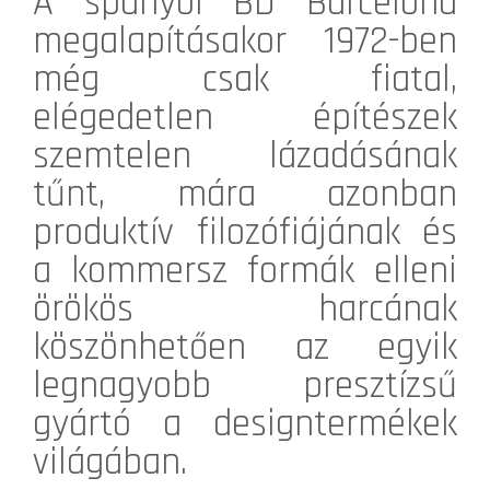
A spanyol BD Barcelona
megalapításakor 1972-ben
még csak fiatal,
elégedetlen építészek
szemtelen lázadásának
tűnt, mára azonban
produktív filozófiájának és
a kommersz formák elleni
örökös harcának
köszönhetően az egyik
legnagyobb presztízsű
gyártó a designtermékek
világában.