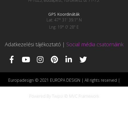
H-1025, Budapest, Törökvész út 71-75.
GPS Koordináták
Lat: 47° 31' 39.1" N
Lng: 19° 0' 28" E
Adatkezelési tájékoztató
|
Social média csatornáink
Europadesign © 2021 EUROPA DESIGN | All rights reserved |
Powered By Twipsi © MVC Framework