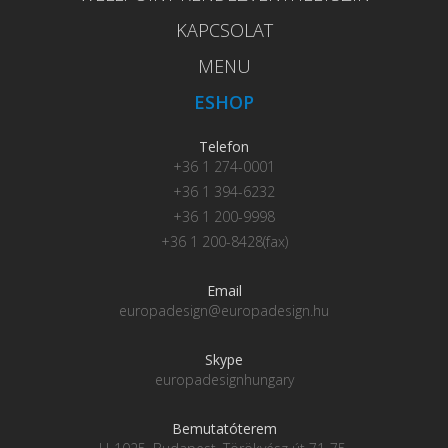
KAPCSOLAT
MENU
ESHOP
Telefon
+36 1 274-0001
+36 1 394-6232
+36 1 200-9998
+36 1 200-8428(fax)
Email
europadesign@europadesign.hu
Skype
europadesignhungary
Bemutatóterem