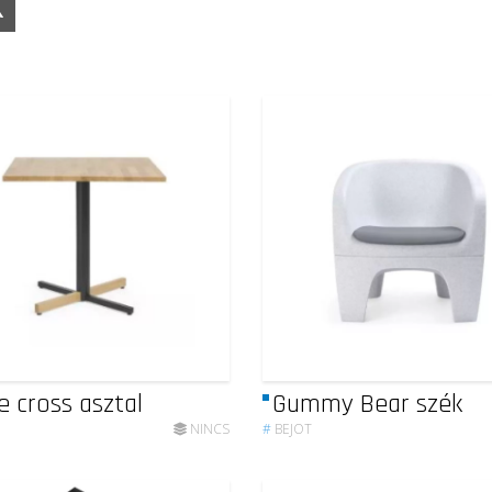
K
e cross asztal
Gummy Bear szék
NINCS
#
BEJOT