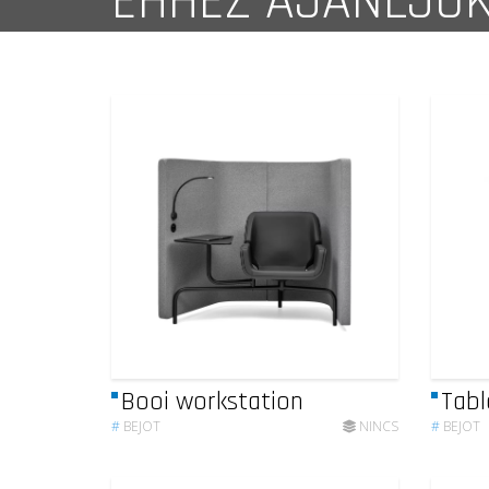
EHHEZ AJÁNLJU
Booi workstation
Tabl
#
BEJOT
NINCS
#
BEJOT