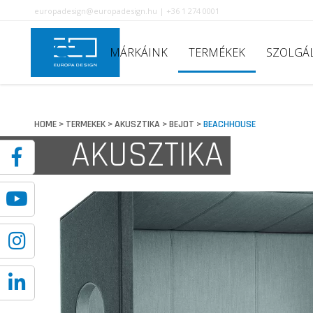
europadesign@europadesign.hu | +36 1 274 0001
MÁRKÁINK
TERMÉKEK
SZOLGÁ
HOME
TERMEKEK
AKUSZTIKA
BEJOT
BEACHHOUSE
>
>
>
>
AKUSZTIKA