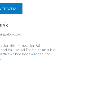
A TESZEM
IÁK:
Tárgyalóboxok
r
#
akusztika
#
akusztikai Fal
Panel
#
akusztikai Tapéta
#
akusztikus
usztika
#
hibrid Iroda
#
irodabútor
x