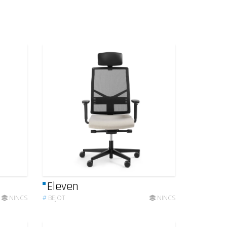
Eleven
NINCS
#
BEJOT
NINCS