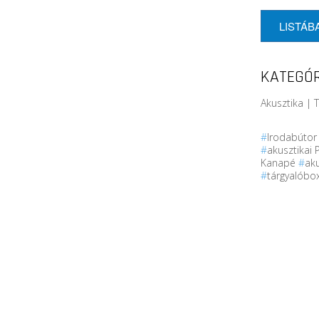
LISTÁB
KATEGÓR
Akusztika | 
#
Irodabúto
#
akusztikai 
Kanapé
#
ak
#
tárgyalóbo