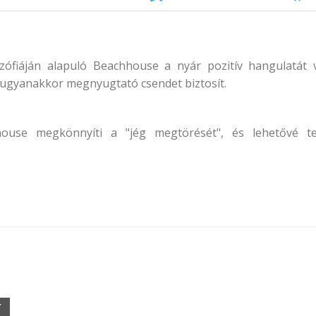
ozófiáján alapuló Beachhouse a nyár pozitív hangulatát
 ugyanakkor megnyugtató csendet biztosít.
house megkönnyíti a "jég megtörését", és lehetővé te