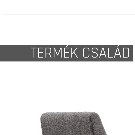
TERMÉK CSALÁD