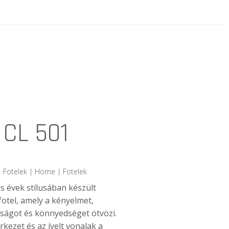
 CL 501
 Fotelek | Home | Fotelek
s évek stílusában készült
fotel, amely a kényelmet,
ságot és könnyedséget ötvözi.
rkezet és az ívelt vonalak a