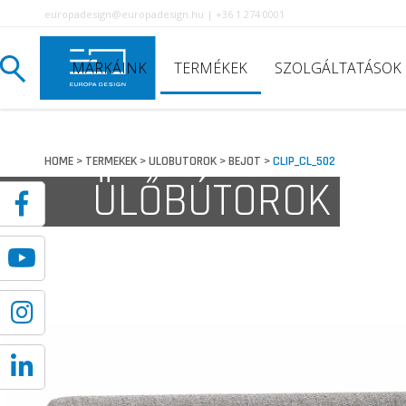
europadesign@europadesign.hu | +36 1 274 0001
MÁRKÁINK
TERMÉKEK
SZOLGÁLTATÁSOK
HOME
TERMEKEK
ULOBUTOROK
BEJOT
CLIP_CL_502
>
>
>
>
ÜLŐBÚTOROK