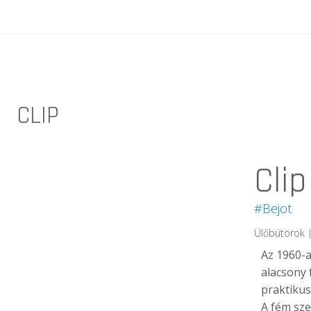
CLIP
Clip
#Bejot
Ülőbútorok |
Az 1960-a
alacsony 
praktikus
A fém sze