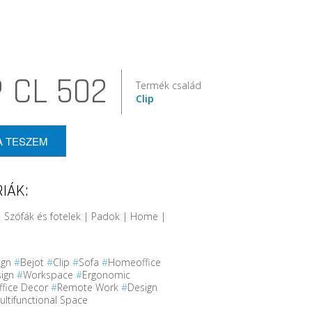
P CL 502
Termék család
Clip
A TESZEM
IÁK:
 Szófák és fotelek | Padok | Home |
ign
#
Bejot
#
Clip
#
Sofa
#
Homeoffice
sign
#
Workspace
#
Ergonomic
ffice Decor
#
Remote Work
#
Design
ultifunctional Space