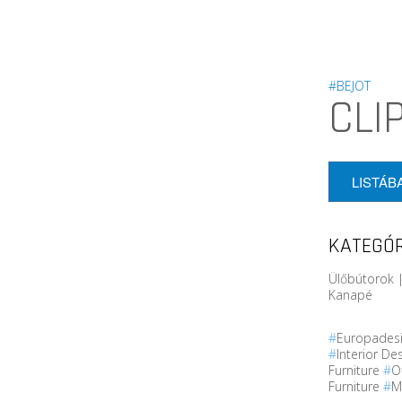
#BEJOT
CLI
LISTÁB
KATEGÓR
Ülőbútorok |
Kanapé
#
Europades
#
Interior De
Furniture
#
O
Furniture
#
M