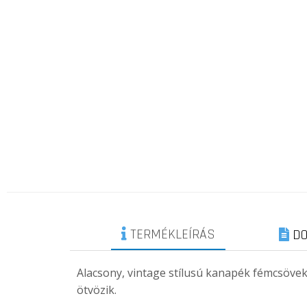
TERMÉKLEÍRÁS
DO
Alacsony, vintage stílusú kanapék fémcsöv
ötvözik.