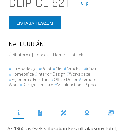
CLIP CL 521
Clip
LISTÁBA TESZEM
KATEGÓRIÁK:
Ülőbútorok | Fotelek | Home | Fotelek
#
Europadesign
#
Bejot
#
Clip
#
Armchair
#
Chair
#
Homeoffice
#
Interior Design
#
Workspace
#
Ergonomic Furniture
#
Office Decor
#
Remote
Work
#
Design Furniture
#
Multifunctional Space
Az 1960-as évek stílusában készült alacsony fotel,