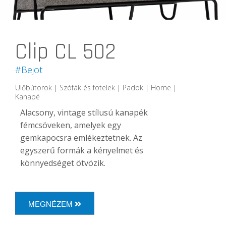
Clip CL 502
#Bejot
Ülőbútorok | Szófák és fotelek | Padok | Home |
Kanapé
Alacsony, vintage stílusú kanapék
fémcsöveken, amelyek egy
gemkapocsra emlékeztetnek. Az
egyszerű formák a kényelmet és
könnyedséget ötvözik.
MEGNÉZEM