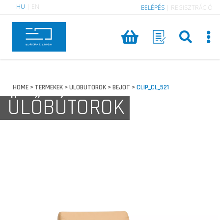
HU
|
EN
BELÉPÉS
|
REGISZTRÁCIÓ
HOME
TERMEKEK
ULOBUTOROK
BEJOT
CLIP_CL_521
>
>
>
>
ÜLŐBÚTOROK