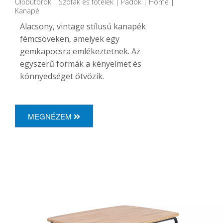
Ülőbútorok | Szófák és fotelek | Padok | Home |
Kanapé
Alacsony, vintage stílusú kanapék
fémcsöveken, amelyek egy
gemkapocsra emlékeztetnek. Az
egyszerű formák a kényelmet és
könnyedséget ötvözik.
MEGNÉZEM