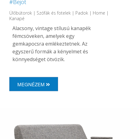
#Bejot
Ülőbútorok | Szófák és fotelek | Padok | Home |
Kanapé
Alacsony, vintage stílusú kanapék
fémcsöveken, amelyek egy
gemkapocsra emlékeztetnek. Az
egyszerű formák a kényelmet és
könnyedséget ötvözik.
MEGNÉZEM