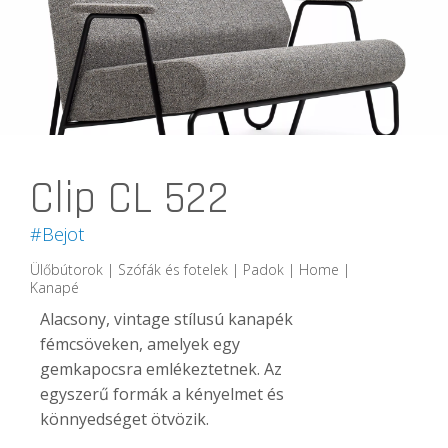
Clip CL 522
#Bejot
Ülőbútorok | Szófák és fotelek | Padok | Home |
Kanapé
Alacsony, vintage stílusú kanapék
fémcsöveken, amelyek egy
gemkapocsra emlékeztetnek. Az
egyszerű formák a kényelmet és
könnyedséget ötvözik.