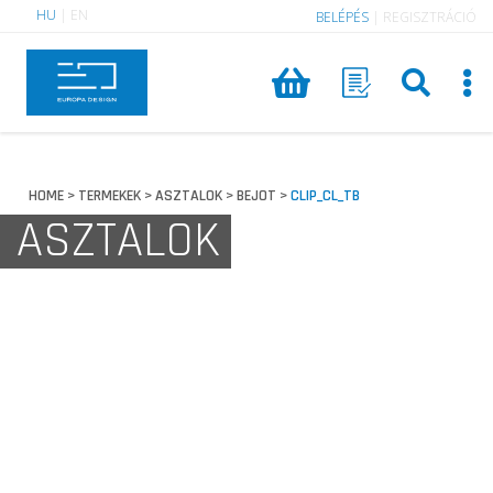
HU
|
EN
BELÉPÉS
|
REGISZTRÁCIÓ
HOME
TERMEKEK
ASZTALOK
BEJOT
CLIP_CL_TB
>
>
>
>
ASZTALOK