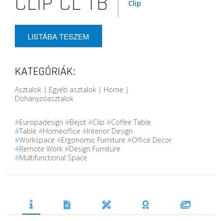
CLIP CL TB
Clip
LISTÁBA TESZEM
KATEGÓRIÁK:
Asztalok | Egyéb asztalok | Home |
Dohányzóasztalok
#
Europadesign
#
Bejot
#
Clip
#
Coffee Table
#
Table
#
Homeoffice
#
Interior Design
#
Workspace
#
Ergonomic Furniture
#
Office Decor
#
Remote Work
#
Design Furniture
#
Multifunctional Space