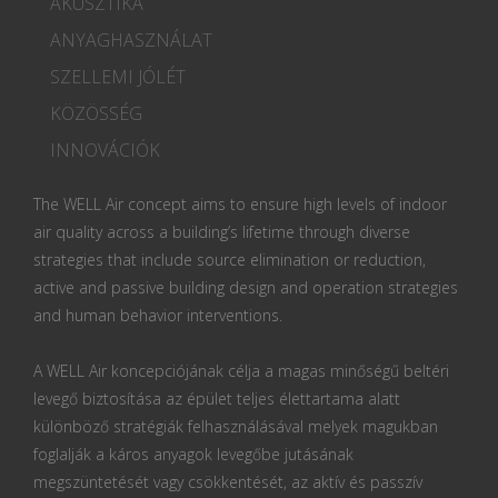
AKUSZTIKA
ANYAGHASZNÁLAT
SZELLEMI JÓLÉT
KÖZÖSSÉG
INNOVÁCIÓK
The WELL Air concept aims to ensure high levels of indoor
air quality across a building’s lifetime through diverse
strategies that include source elimination or reduction,
active and passive building design and operation strategies
and human behavior interventions.
A WELL Air koncepciójának célja a magas minőségű beltéri
levegő biztosítása az épület teljes élettartama alatt
különböző stratégiák felhasználásával melyek magukban
foglalják a káros anyagok levegőbe jutásának
megszüntetését vagy csökkentését, az aktív és passzív