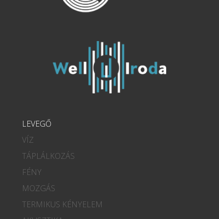
LEVEGŐ
VÍZ
TÁPLÁLKOZÁS
FÉNY
MOZGÁS
TERMIKUS KÉNYELEM