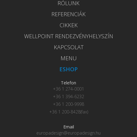
RÓLUNK
REFERENCIÁK
CIKKEK
WELLPOINT RENDEZVÉNYHELYSZÍN
KAPCSOLAT
MENU
ESHOP
Telefon
+36 1 274-0001
+36 1 394-6232
+36 1 200-9998
+36 1 200-8428(fax)
Email
europadesign@europadesign.hu