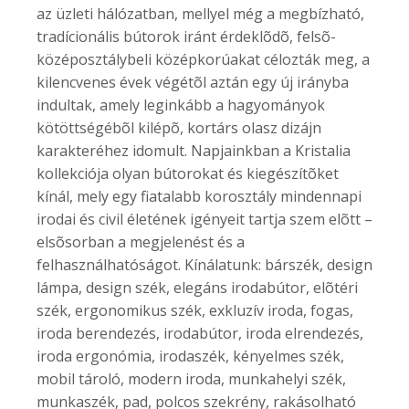
az üzleti hálózatban, mellyel még a megbízható,
tradícionális bútorok iránt érdeklõdõ, felsõ-
középosztálybeli középkorúakat célozták meg, a
kilencvenes évek végétõl aztán egy új irányba
indultak, amely leginkább a hagyományok
kötöttségébõl kilépõ, kortárs olasz dizájn
karakteréhez idomult. Napjainkban a Kristalia
kollekciója olyan bútorokat és kiegészítõket
kínál, mely egy fiatalabb korosztály mindennapi
irodai és civil életének igényeit tartja szem elõtt –
elsõsorban a megjelenést és a
felhasználhatóságot. Kínálatunk: bárszék, design
lámpa, design szék, elegáns irodabútor, elõtéri
szék, ergonomikus szék, exkluzív iroda, fogas,
iroda berendezés, irodabútor, iroda elrendezés,
iroda ergonómia, irodaszék, kényelmes szék,
mobil tároló, modern iroda, munkahelyi szék,
munkaszék, pad, polcos szekrény, rakásolható