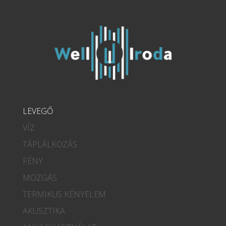
LEVEGŐ
VÍZ
TÁPLÁLKOZÁS
FÉNY
MOZGÁS
TERMIKUS KÉNYELEM
AKUSZTIKA