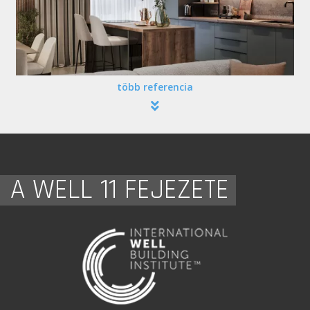
több referencia
A WELL 11 FEJEZETE