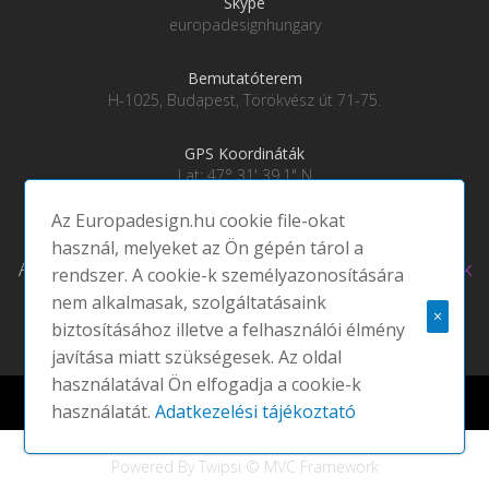
Skype
europadesignhungary
Bemutatóterem
H-1025, Budapest, Törökvész út 71-75.
GPS Koordináták
Lat: 47° 31' 39.1" N
Lng: 19° 0' 28" E
Az Europadesign.hu cookie file-okat
használ, melyeket az Ön gépén tárol a
Adatkezelési tájékoztató
|
Social média csatornáink
rendszer. A cookie-k személyazonosítására
nem alkalmasak, szolgáltatásaink
×
biztosításához illetve a felhasználói élmény
javítása miatt szükségesek. Az oldal
használatával Ön elfogadja a cookie-k
Europadesign © 2021 EUROPA DESIGN | All rights reserved |
használatát.
Adatkezelési tájékoztató
Powered By Twipsi © MVC Framework