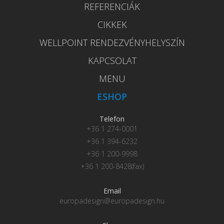
REFERENCIÁK
CIKKEK
WELLPOINT RENDEZVÉNYHELYSZÍN
KAPCSOLAT
MENU
ESHOP
Telefon
+36 1 274-0001
+36 1 394-6232
+36 1 200-9998
+36 1 200-8428(fax)
Email
europadesign@europadesign.hu