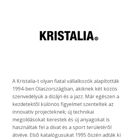
A Kristalia-t olyan fiatal vállalkozók alapították
1994-ben Olaszországban, akiknek két közös
szenvedélyük a dizájn és a jazz. Már egészen a
kezdetektõl különös figyelmet szenteltek az
innovatív projecteknek; új technikai
megoldásokat kerestek és új anyagokat is
használtak fel a divat és a sport területérõl
átvéve. Elsõ katalógusukat 1995 õszén adták ki