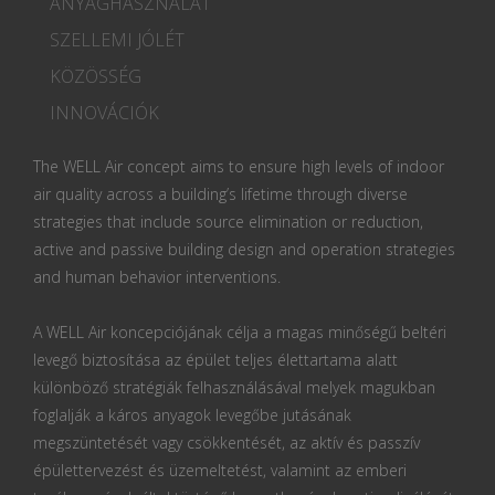
ANYAGHASZNÁLAT
SZELLEMI JÓLÉT
KÖZÖSSÉG
INNOVÁCIÓK
The WELL Air concept aims to ensure high levels of indoor
air quality across a building’s lifetime through diverse
strategies that include source elimination or reduction,
active and passive building design and operation strategies
and human behavior interventions.
A WELL Air koncepciójának célja a magas minőségű beltéri
levegő biztosítása az épület teljes élettartama alatt
különböző stratégiák felhasználásával melyek magukban
foglalják a káros anyagok levegőbe jutásának
megszüntetését vagy csökkentését, az aktív és passzív
épülettervezést és üzemeltetést, valamint az emberi