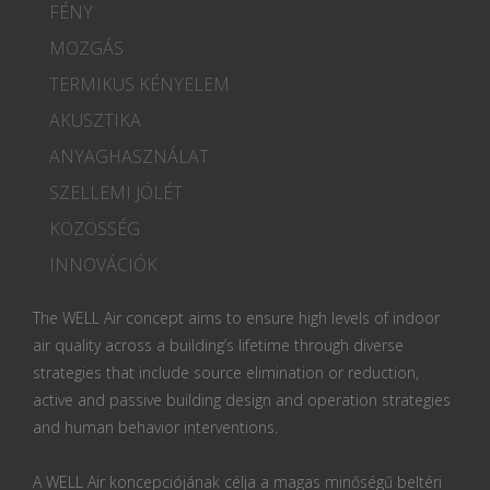
FÉNY
MOZGÁS
TERMIKUS KÉNYELEM
AKUSZTIKA
ANYAGHASZNÁLAT
SZELLEMI JÓLÉT
KÖZÖSSÉG
INNOVÁCIÓK
The WELL Air concept aims to ensure high levels of indoor
air quality across a building’s lifetime through diverse
strategies that include source elimination or reduction,
active and passive building design and operation strategies
and human behavior interventions.
A WELL Air koncepciójának célja a magas minőségű beltéri