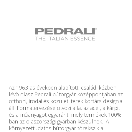
Az 1963-as években alapított, családi kézben
lévõ olasz Pedrali bútorgyár középpontjában az
otthoni, irodai és közületi terek kortárs designja
áll. Formatervezése ötvözi a fa, az acél, a kárpit
és a mûanyagot egyaránt, mely termékek 100%-
ban az olaszországi gyárban készülnek. A
környezettudatos bútorgyár törekszik a