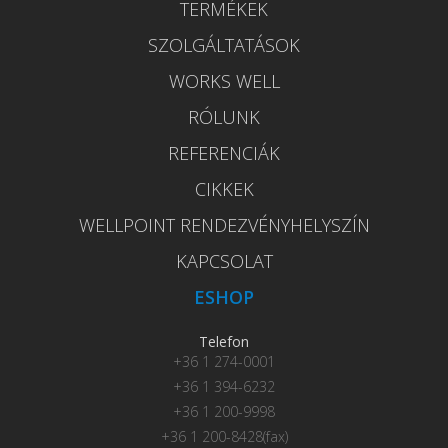
TERMÉKEK
SZOLGÁLTATÁSOK
WORKS WELL
RÓLUNK
REFERENCIÁK
CIKKEK
WELLPOINT RENDEZVÉNYHELYSZÍN
KAPCSOLAT
ESHOP
Telefon
+36 1 274-0001
+36 1 394-6232
+36 1 200-9998
+36 1 200-8428(fax)