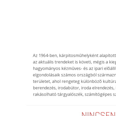
Az 1964-ben, kárpitosmûhelyként alapított 
az aktuális trendeket is követi, mégis a k
hagyományos kézmûves- és az ipari elõállí
elgondolásaik számos országból származnak
területet, ahol rengeteg különbözõ kultúra 
berendezés, irodabútor, iroda elrendezés, 
rakásolható tárgyalószék, számítógépes szék
NINCSEN