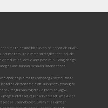
ept aims to ensure high levels of indoor air quality
s lifetime through diverse strategies that include
n or reduction, active and passive building design
ategies and human behavior interventions.
ciójának célja a magas minőségű beltéri levegő
ület teljes élettartama alatt különböző stratégiák
 melyek magukban foglalják a káros anyagok
k megszüntetését vagy csökkentését, az aktív és
vezést és üzemeltetést, valamint az emberi