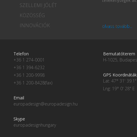
tevékenységek ált
SZELLEMI JÓLÉT
KÖZÖSSÉG
INNOVÁCIÓK
olvass tovább...
Telefon
Bemutatóterem
+36 1 274-0001
H-1025, Budapest
+36 1 394-6232
GPS Koordináták
+36 1 200-9998
Lat: 47° 31' 39.1"
+36 1 200-8428(fax)
Lng: 19° 0' 28" E
Email
europadesign@europadesign.hu
Skype
europadesignhungary