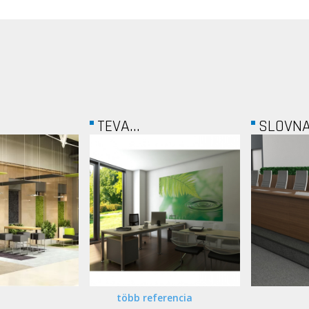
..
SLOVNAFT
MA
több referencia