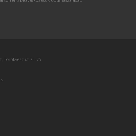
al történő beavatkozások optimalizálását.
, Törökvész út 71-75.
 N