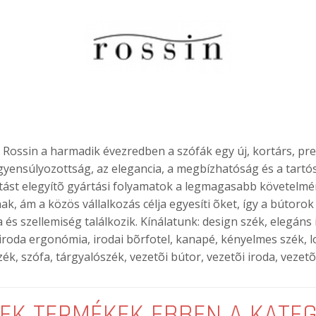
Rossin a harmadik évezredben a szófák egy új, kortárs, precí
iegyensúlyozottság, az elegancia, a megbízhatóság és a tart
tást elegyítõ gyártási folyamatok a legmagasabb követelmé
, ám a közös vállalkozás célja egyesíti õket, így a bútoro
és szellemiség találkozik. Kínálatunk: design szék, elegáns i
iroda ergonómia, irodai bõrfotel, kanapé, kényelmes szék, 
, szófa, tárgyalószék, vezetõi bútor, vezetõi iroda, vezetõi
EK TERMÉKEK EBBEN A KATE