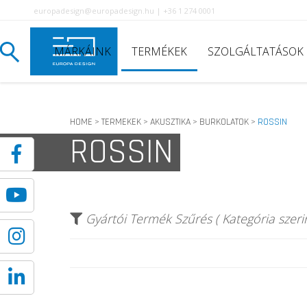
europadesign@europadesign.hu | +36 1 274 0001
MÁRKÁINK
TERMÉKEK
SZOLGÁLTATÁSOK
HOME
TERMEKEK
AKUSZTIKA
BURKOLATOK
ROSSIN
>
>
>
>
ROSSIN
Gyártói Termék Szűrés ( Kategória szerin