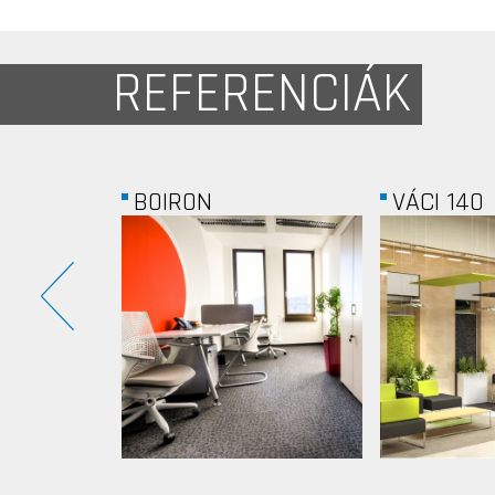
REFERENCIÁK
N
VÁCI 140
TEVA.