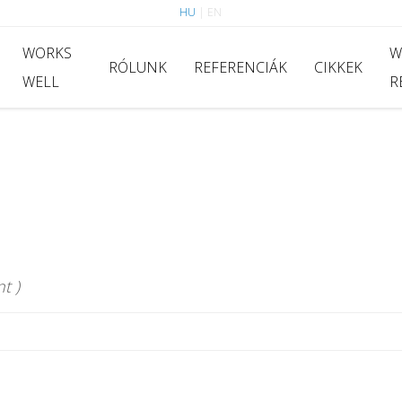
HU
|
EN
WORKS
W
RÓLUNK
REFERENCIÁK
CIKKEK
WELL
R
t )