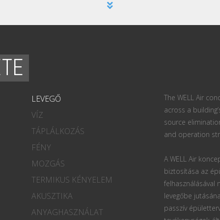
ETE
The WELL Air conc
LEVEGŐ
across a building’
VÍZ
source eliminatio
TÁPLÁLKOZÁS
and operation str
FÉNY
A WELL Air koncep
MOZGÁS
biztosítása az ép
TERMIKUS KÉNYELEM
felhasználásával
AKUSZTIKA
levegőbe jutásána
passzív épületter
ANYAGHASZNÁLAT