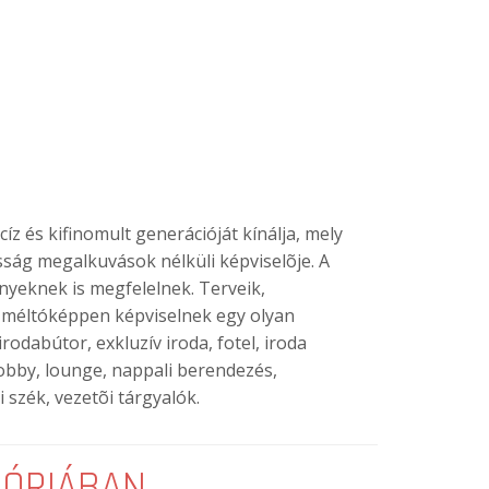
z és kifinomult generációját kínálja, mely
ósság megalkuvások nélküli képviselõje. A
nyeknek is megfelelnek. Terveik,
k méltóképpen képviselnek egy olyan
rodabútor, exkluzív iroda, fotel, iroda
lobby, lounge, nappali berendezés,
 szék, vezetõi tárgyalók.
GÓRIÁBAN