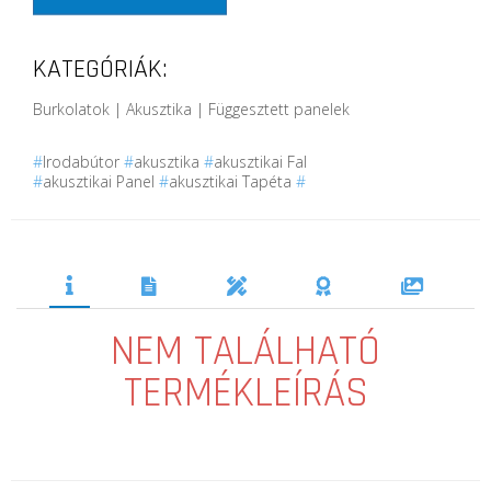
KATEGÓRIÁK:
Burkolatok | Akusztika | Függesztett panelek
#
Irodabútor
#
akusztika
#
akusztikai Fal
#
akusztikai Panel
#
akusztikai Tapéta
#
NEM TALÁLHATÓ
TERMÉKLEÍRÁS