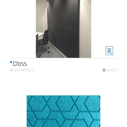
Class
#
SOUNDTECT
NINCS