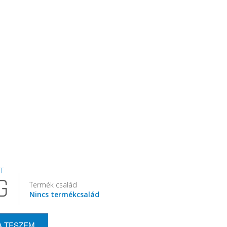
T
G
Termék család
Nincs termékcsalád
A TESZEM