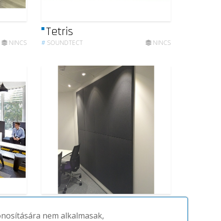
Tetris
NINCS
#
SOUNDTECT
NINCS
Class
zonosítására nem alkalmasak,
NINCS
#
SOUNDTECT
NINCS