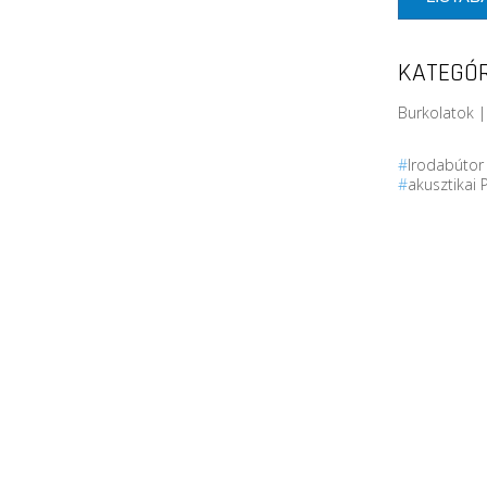
KATEGÓR
Burkolatok |
#
Irodabúto
#
akusztikai 