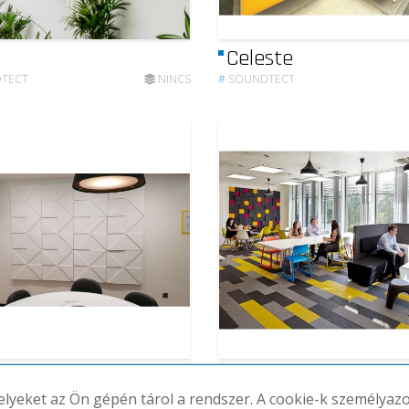
Celeste
TECT
NINCS
#
SOUNDTECT
m
Cubism
melyeket az Ön gépén tárol a rendszer. A cookie-k személya
TECT
NINCS
#
SOUNDTECT