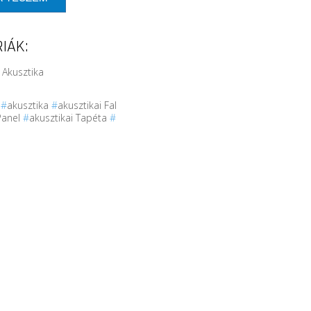
IÁK:
 Akusztika
r
#
akusztika
#
akusztikai Fal
Panel
#
akusztikai Tapéta
#