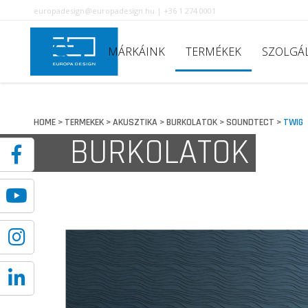
europadesign@europadesign.hu | +36 1 274 0001
MÁRKÁINK
TERMÉKEK
SZOLGÁ
HOME
TERMEKEK
AKUSZTIKA
BURKOLATOK
SOUNDTECT
TWIG
>
>
>
>
>
BURKOLATOK