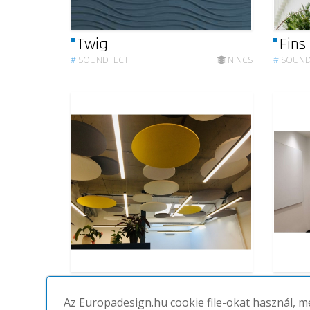
Twig
Fins
#
SOUNDTECT
NINCS
#
SOUND
Circles
Pris
Az Europadesign.hu cookie file-okat használ, 
#
SOUNDTECT
NINCS
#
SOUND