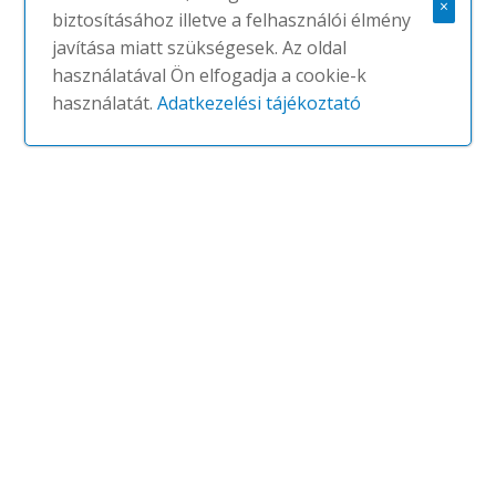
×
biztosításához illetve a felhasználói élmény
javítása miatt szükségesek. Az oldal
Belt
használatával Ön elfogadja a cookie-k
használatát.
Adatkezelési tájékoztató
#
CAIMI
NINCS