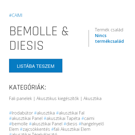
#CAIMI
BEMOLLE &
Termék család
Nincs
DIESIS
termékcsalád
LISTÁBA TESZEM
KATEGÓRIÁK:
Fali panelek | Akusztikus kiegészítők | Akusztika
#
Irodabútor
#
akusztika
#
akusztikai Fal
#
akusztikai Panel
#
akusztikai Tapéta
#
caimi
#
bemolle
#
akusztikai Panel
#
diesis
#
hangelnyelő
Elem
#
zajcsökkentés
#
fali Akusztikai Elem
#
akusztikai Térelválasztó