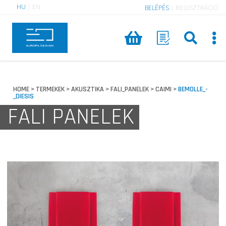
HU
|
EN
BELÉPÉS
|
REGISZTRÁCIÓ
HOME
TERMEKEK
AKUSZTIKA
FALI_PANELEK
CAIMI
BEMOLLE_-
>
>
>
>
>
_DIESIS
FALI PANELEK