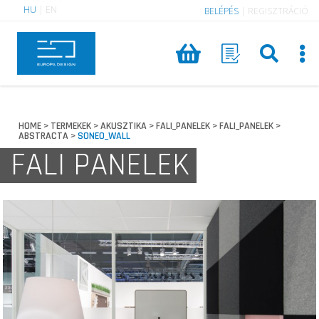
HU
|
EN
BELÉPÉS
|
REGISZTRÁCIÓ
HOME
TERMEKEK
AKUSZTIKA
FALI_PANELEK
FALI_PANELEK
>
>
>
>
>
ABSTRACTA
SONEO_WALL
>
FALI PANELEK