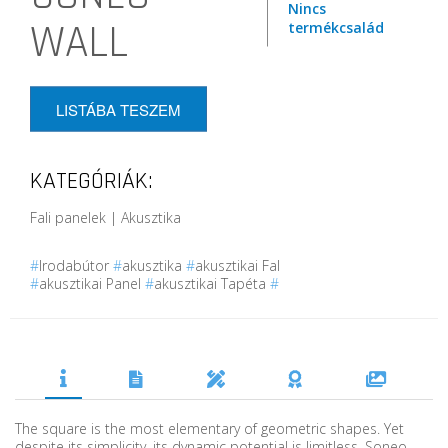
Nincs
WALL
termékcsalád
LISTÁBA TESZEM
KATEGÓRIÁK:
Fali panelek | Akusztika
#
Irodabútor
#
akusztika
#
akusztikai Fal
#
akusztikai Panel
#
akusztikai Tapéta
#
The square is the most elementary of geometric shapes. Yet
despite its simplicity, its dynamic potential is limitless. Soneo